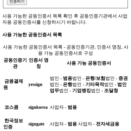
인증하기
사용 가능한 공동인증서 목록 확인 후 공동인증기관에서 사업
자용 공동인증서를 신청하시기 바랍니다.
사용 가능한 공동인증서 목록
사용 가능한 공동인증서 목록 - 공동인증기관, 인증서 명칭, 사
용 가능 공동인증서로 구성
공동인증기
인증서 명
사용 가능 공동인증서
관
칭
법인 -
범용
법인 -
은행/보험
법인 -
증권
금융결제
yessign
법인 -
은행
법인 -
기타목적
법인 -
법인
원
업무
법인 -
기업뱅킹
법인 -
조달청
코스콤
signkorea
사업자 -
범용
한국정보
signgate
사업자 -
범용
사업자 -
전자세금용
인증