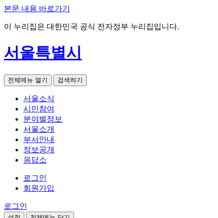
본문 내용 바로가기
이 누리집은 대한민국 공식 전자정부 누리집입니다.
서울특별시
전체메뉴 열기
검색하기
서울소식
시민참여
분야별정보
서울소개
부서안내
정보공개
응답소
로그인
회원가입
로그인
설정
전체메뉴 닫기