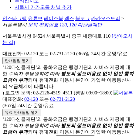
누리집지도
서울시 카카오톡 채널 추가
인스타그램
유튜브
페이스북
엑스
블로그
카카오스토리
>
서울특별시
문의 전화번호 120, 120 다산콜재단
서울특별시청 04524 서울특별시 중구 세종대로 110
[찾아오시
는 길]
대표전화: 02-120 또는 02-731-2120 (365일 24시간 운영/유료
안내팝업 열기
‘120다산콜재단’의 통화요금은 행정기관의 서비스 제공에 대
한
수익자 부담원칙에 따라
별도의 정보이용료 없이 일반 통화
요금이 부과
되며
휴대전화 이용시 본인이 가입한 이동통신사
의 요금체계에 따릅니다.
) 로그인 문의: 02-2126-4519, 4511 (평일 09:00~18:00)
대표전화:
02-120
또는
02-731-2120
(365일 24시간 운영/유료
유료 안내팝업 열기
‘120다산콜재단’의 통화요금은 행정기관의 서비스 제공에 대
한
수익자 부담원칙에 따라
별도의 정보이용료 없이 일반 통화
요금이 부과
되며
휴대전화 이용시 본인이 가입한 이동통신사