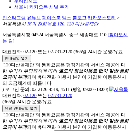
누리집지도
서울시 카카오톡 채널 추가
인스타그램
유튜브
페이스북
엑스
블로그
카카오스토리
>
서울특별시
문의 전화번호 120, 120 다산콜재단
서울특별시청 04524 서울특별시 중구 세종대로 110
[찾아오시
는 길]
대표전화: 02-120 또는 02-731-2120 (365일 24시간 운영/유료
안내팝업 열기
‘120다산콜재단’의 통화요금은 행정기관의 서비스 제공에 대
한
수익자 부담원칙에 따라
별도의 정보이용료 없이 일반 통화
요금이 부과
되며
휴대전화 이용시 본인이 가입한 이동통신사
의 요금체계에 따릅니다.
) 로그인 문의: 02-2126-4519, 4511 (평일 09:00~18:00)
대표전화:
02-120
또는
02-731-2120
(365일 24시간 운영/유료
유료 안내팝업 열기
‘120다산콜재단’의 통화요금은 행정기관의 서비스 제공에 대
한
수익자 부담원칙에 따라
별도의 정보이용료 없이 일반 통화
요금이 부과
되며
휴대전화 이용시 본인이 가입한 이동통신사