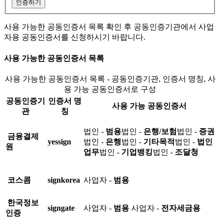
인증하기
사용 가능한 공동인증서 목록 확인 후 공동인증기관에서 사업
자용 공동인증서를 신청하시기 바랍니다.
사용 가능한 공동인증서 목록
사용 가능한 공동인증서 목록 - 공동인증기관, 인증서 명칭, 사
용 가능 공동인증서로 구성
공동인증기
인증서 명
사용 가능 공동인증서
관
칭
법인 -
범용
법인 -
은행/보험
법인 -
증권
금융결제
yessign
법인 -
은행
법인 -
기타목적
법인 -
법인
원
업무
법인 -
기업뱅킹
법인 -
조달청
코스콤
signkorea
사업자 -
범용
한국정보
signgate
사업자 -
범용
사업자 -
전자세금용
인증