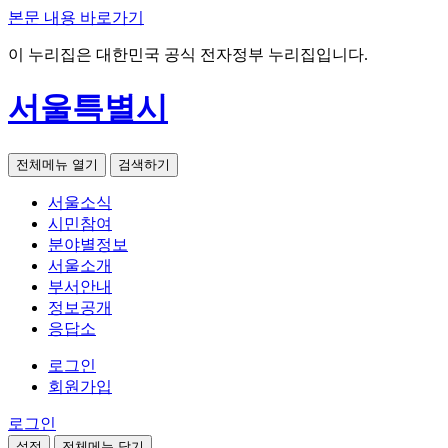
본문 내용 바로가기
이 누리집은 대한민국 공식 전자정부 누리집입니다.
서울특별시
전체메뉴 열기
검색하기
서울소식
시민참여
분야별정보
서울소개
부서안내
정보공개
응답소
로그인
회원가입
로그인
설정
전체메뉴 닫기