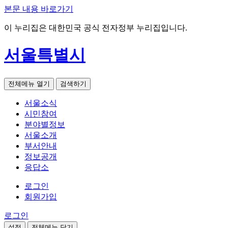
본문 내용 바로가기
이 누리집은 대한민국 공식 전자정부 누리집입니다.
서울특별시
전체메뉴 열기
검색하기
서울소식
시민참여
분야별정보
서울소개
부서안내
정보공개
응답소
로그인
회원가입
로그인
설정
전체메뉴 닫기