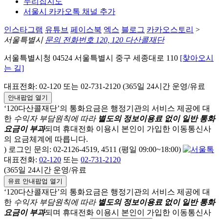
누리집지도
서울시 카카오톡 채널 추가
인스타그램
유튜브
페이스북
엑스
블로그
카카오스토리
>
서울특별시
문의 전화번호 120, 120 다산콜재단
서울특별시청 04524 서울특별시 중구 세종대로 110
[찾아오시
는 길]
대표전화: 02-120 또는 02-731-2120 (365일 24시간 운영/유료
안내팝업 열기
‘120다산콜재단’의 통화요금은 행정기관의 서비스 제공에 대
한
수익자 부담원칙에 따라
별도의 정보이용료 없이 일반 통화
요금이 부과
되며
휴대전화 이용시 본인이 가입한 이동통신사
의 요금체계에 따릅니다.
) 로그인 문의: 02-2126-4519, 4511 (평일 09:00~18:00)
대표전화:
02-120
또는
02-731-2120
(365일 24시간 운영/유료
유료 안내팝업 열기
‘120다산콜재단’의 통화요금은 행정기관의 서비스 제공에 대
한
수익자 부담원칙에 따라
별도의 정보이용료 없이 일반 통화
요금이 부과
되며
휴대전화 이용시 본인이 가입한 이동통신사