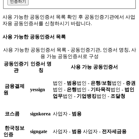
인증하기
사용 가능한 공동인증서 목록 확인 후 공동인증기관에서 사업
자용 공동인증서를 신청하시기 바랍니다.
사용 가능한 공동인증서 목록
사용 가능한 공동인증서 목록 - 공동인증기관, 인증서 명칭, 사
용 가능 공동인증서로 구성
공동인증기
인증서 명
사용 가능 공동인증서
관
칭
법인 -
범용
법인 -
은행/보험
법인 -
증권
금융결제
yessign
법인 -
은행
법인 -
기타목적
법인 -
법인
원
업무
법인 -
기업뱅킹
법인 -
조달청
코스콤
signkorea
사업자 -
범용
한국정보
signgate
사업자 -
범용
사업자 -
전자세금용
인증