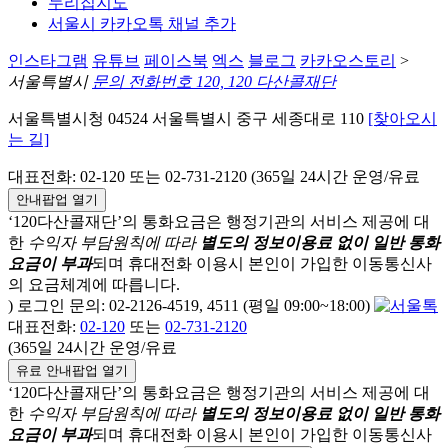
누리집지도
서울시 카카오톡 채널 추가
인스타그램
유튜브
페이스북
엑스
블로그
카카오스토리
>
서울특별시
문의 전화번호 120, 120 다산콜재단
서울특별시청 04524 서울특별시 중구 세종대로 110
[찾아오시
는 길]
대표전화: 02-120 또는 02-731-2120 (365일 24시간 운영/유료
안내팝업 열기
‘120다산콜재단’의 통화요금은 행정기관의 서비스 제공에 대
한
수익자 부담원칙에 따라
별도의 정보이용료 없이 일반 통화
요금이 부과
되며
휴대전화 이용시 본인이 가입한 이동통신사
의 요금체계에 따릅니다.
) 로그인 문의: 02-2126-4519, 4511 (평일 09:00~18:00)
대표전화:
02-120
또는
02-731-2120
(365일 24시간 운영/유료
유료 안내팝업 열기
‘120다산콜재단’의 통화요금은 행정기관의 서비스 제공에 대
한
수익자 부담원칙에 따라
별도의 정보이용료 없이 일반 통화
요금이 부과
되며
휴대전화 이용시 본인이 가입한 이동통신사