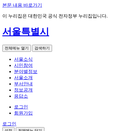
본문 내용 바로가기
이 누리집은 대한민국 공식 전자정부 누리집입니다.
서울특별시
전체메뉴 열기
검색하기
서울소식
시민참여
분야별정보
서울소개
부서안내
정보공개
응답소
로그인
회원가입
로그인
설정
전체메뉴 닫기