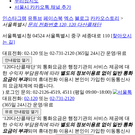
누리집지도
서울시 카카오톡 채널 추가
인스타그램
유튜브
페이스북
엑스
블로그
카카오스토리
>
서울특별시
문의 전화번호 120, 120 다산콜재단
서울특별시청 04524 서울특별시 중구 세종대로 110
[찾아오시
는 길]
대표전화: 02-120 또는 02-731-2120 (365일 24시간 운영/유료
안내팝업 열기
‘120다산콜재단’의 통화요금은 행정기관의 서비스 제공에 대
한
수익자 부담원칙에 따라
별도의 정보이용료 없이 일반 통화
요금이 부과
되며
휴대전화 이용시 본인이 가입한 이동통신사
의 요금체계에 따릅니다.
) 로그인 문의: 02-2126-4519, 4511 (평일 09:00~18:00)
대표전화:
02-120
또는
02-731-2120
(365일 24시간 운영/유료
유료 안내팝업 열기
‘120다산콜재단’의 통화요금은 행정기관의 서비스 제공에 대
한
수익자 부담원칙에 따라
별도의 정보이용료 없이 일반 통화
요금이 부과
되며
휴대전화 이용시 본인이 가입한 이동통신사