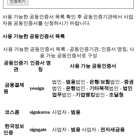
인증하기
사용 가능한 공동인증서 목록 확인 후 공동인증기관에서 사업
자용 공동인증서를 신청하시기 바랍니다.
사용 가능한 공동인증서 목록
사용 가능한 공동인증서 목록 - 공동인증기관, 인증서 명칭, 사
용 가능 공동인증서로 구성
공동인증기
인증서 명
사용 가능 공동인증서
관
칭
법인 -
범용
법인 -
은행/보험
법인 -
증권
금융결제
yessign
법인 -
은행
법인 -
기타목적
법인 -
법인
원
업무
법인 -
기업뱅킹
법인 -
조달청
코스콤
signkorea
사업자 -
범용
한국정보
signgate
사업자 -
범용
사업자 -
전자세금용
인증