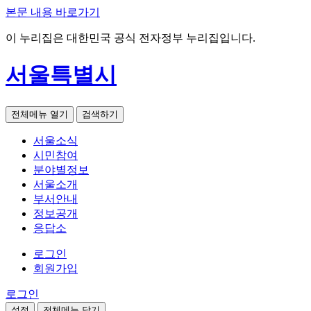
본문 내용 바로가기
이 누리집은 대한민국 공식 전자정부 누리집입니다.
서울특별시
전체메뉴 열기
검색하기
서울소식
시민참여
분야별정보
서울소개
부서안내
정보공개
응답소
로그인
회원가입
로그인
설정
전체메뉴 닫기