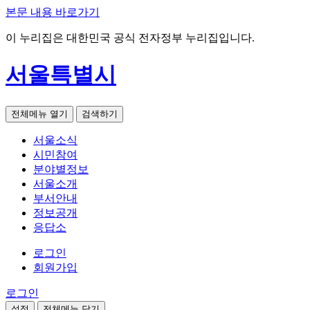
본문 내용 바로가기
이 누리집은 대한민국 공식 전자정부 누리집입니다.
서울특별시
전체메뉴 열기
검색하기
서울소식
시민참여
분야별정보
서울소개
부서안내
정보공개
응답소
로그인
회원가입
로그인
설정
전체메뉴 닫기