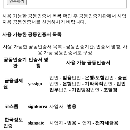
인증하기
사용 가능한 공동인증서 목록 확인 후 공동인증기관에서 사업
자용 공동인증서를 신청하시기 바랍니다.
사용 가능한 공동인증서 목록
사용 가능한 공동인증서 목록 - 공동인증기관, 인증서 명칭, 사
용 가능 공동인증서로 구성
공동인증기
인증서 명
사용 가능 공동인증서
관
칭
법인 -
범용
법인 -
은행/보험
법인 -
증권
금융결제
yessign
법인 -
은행
법인 -
기타목적
법인 -
법인
원
업무
법인 -
기업뱅킹
법인 -
조달청
코스콤
signkorea
사업자 -
범용
한국정보
signgate
사업자 -
범용
사업자 -
전자세금용
인증