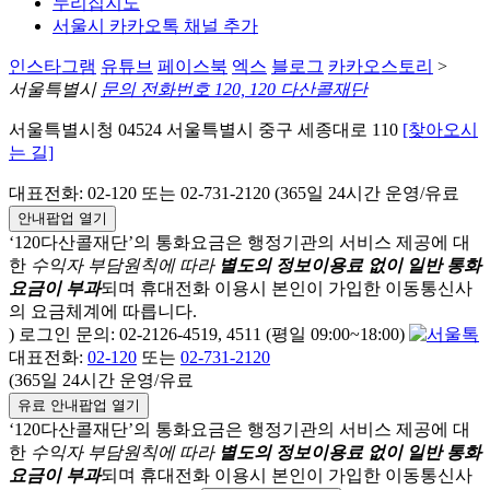
누리집지도
서울시 카카오톡 채널 추가
인스타그램
유튜브
페이스북
엑스
블로그
카카오스토리
>
서울특별시
문의 전화번호 120, 120 다산콜재단
서울특별시청 04524 서울특별시 중구 세종대로 110
[찾아오시
는 길]
대표전화: 02-120 또는 02-731-2120 (365일 24시간 운영/유료
안내팝업 열기
‘120다산콜재단’의 통화요금은 행정기관의 서비스 제공에 대
한
수익자 부담원칙에 따라
별도의 정보이용료 없이 일반 통화
요금이 부과
되며
휴대전화 이용시 본인이 가입한 이동통신사
의 요금체계에 따릅니다.
) 로그인 문의: 02-2126-4519, 4511 (평일 09:00~18:00)
대표전화:
02-120
또는
02-731-2120
(365일 24시간 운영/유료
유료 안내팝업 열기
‘120다산콜재단’의 통화요금은 행정기관의 서비스 제공에 대
한
수익자 부담원칙에 따라
별도의 정보이용료 없이 일반 통화
요금이 부과
되며
휴대전화 이용시 본인이 가입한 이동통신사