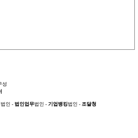
구성
서
적
법인 -
법인업무
법인 -
기업뱅킹
법인 -
조달청