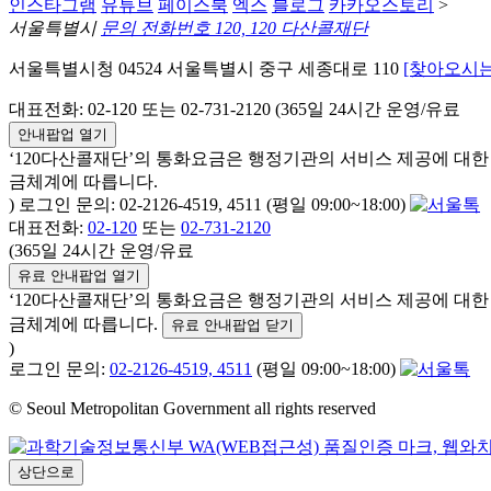
인스타그램
유튜브
페이스북
엑스
블로그
카카오스토리
>
서울특별시
문의 전화번호 120, 120 다산콜재단
서울특별시청 04524 서울특별시 중구 세종대로 110
[찾아오시는
대표전화: 02-120 또는 02-731-2120 (365일 24시간 운영/유료
안내팝업 열기
‘120다산콜재단’의 통화요금은 행정기관의 서비스 제공에 대
금체계에 따릅니다.
) 로그인 문의: 02-2126-4519, 4511 (평일 09:00~18:00)
대표전화:
02-120
또는
02-731-2120
(365일 24시간 운영/유료
유료 안내팝업 열기
‘120다산콜재단’의 통화요금은 행정기관의 서비스 제공에 대
금체계에 따릅니다.
유료 안내팝업 닫기
)
로그인 문의:
02-2126-4519, 4511
(평일 09:00~18:00)
© Seoul Metropolitan Government all rights reserved
상단으로