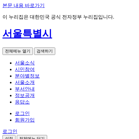
본문 내용 바로가기
이 누리집은 대한민국 공식 전자정부 누리집입니다.
서울특별시
전체메뉴 열기
검색하기
서울소식
시민참여
분야별정보
서울소개
부서안내
정보공개
응답소
로그인
회원가입
로그인
설정
전체메뉴 닫기