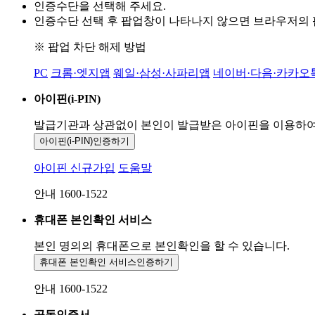
인증수단을 선택해 주세요.
인증수단 선택 후 팝업창이 나타나지 않으면 브라우저의
※ 팝업 차단 해제 방법
PC
크롬·엣지앱
웨일·삼성·사파리앱
네이버·다음·카카오
아이핀(i-PIN)
발급기관과 상관없이 본인이 발급받은
아이핀을 이용하
아이핀(i-PIN)
인증하기
아이핀 신규가입
도움말
안내 1600-1522
휴대폰 본인확인 서비스
본인 명의의 휴대폰으로
본인확인을 할 수 있습니다.
휴대폰 본인확인 서비스
인증하기
안내 1600-1522
공동인증서