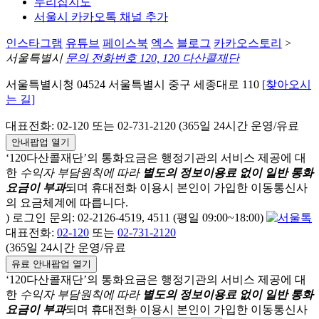
누리집지도
서울시 카카오톡 채널 추가
인스타그램
유튜브
페이스북
엑스
블로그
카카오스토리
>
서울특별시
문의 전화번호 120, 120 다산콜재단
서울특별시청 04524 서울특별시 중구 세종대로 110
[찾아오시
는 길]
대표전화: 02-120 또는 02-731-2120 (365일 24시간 운영/유료
안내팝업 열기
‘120다산콜재단’의 통화요금은 행정기관의 서비스 제공에 대
한
수익자 부담원칙에 따라
별도의 정보이용료 없이 일반 통화
요금이 부과
되며
휴대전화 이용시 본인이 가입한 이동통신사
의 요금체계에 따릅니다.
) 로그인 문의: 02-2126-4519, 4511 (평일 09:00~18:00)
대표전화:
02-120
또는
02-731-2120
(365일 24시간 운영/유료
유료 안내팝업 열기
‘120다산콜재단’의 통화요금은 행정기관의 서비스 제공에 대
한
수익자 부담원칙에 따라
별도의 정보이용료 없이 일반 통화
요금이 부과
되며
휴대전화 이용시 본인이 가입한 이동통신사