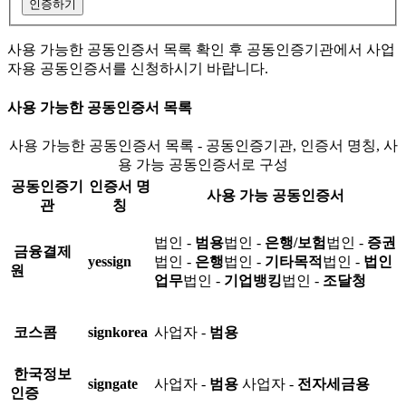
인증하기
사용 가능한 공동인증서 목록 확인 후 공동인증기관에서 사업
자용 공동인증서를 신청하시기 바랍니다.
사용 가능한 공동인증서 목록
사용 가능한 공동인증서 목록 - 공동인증기관, 인증서 명칭, 사
용 가능 공동인증서로 구성
공동인증기
인증서 명
사용 가능 공동인증서
관
칭
법인 -
범용
법인 -
은행/보험
법인 -
증권
금융결제
yessign
법인 -
은행
법인 -
기타목적
법인 -
법인
원
업무
법인 -
기업뱅킹
법인 -
조달청
코스콤
signkorea
사업자 -
범용
한국정보
signgate
사업자 -
범용
사업자 -
전자세금용
인증