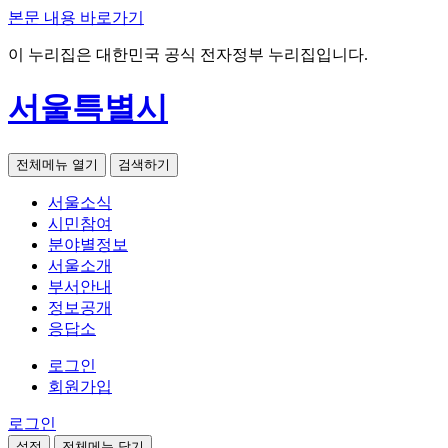
본문 내용 바로가기
이 누리집은 대한민국 공식 전자정부 누리집입니다.
서울특별시
전체메뉴 열기
검색하기
서울소식
시민참여
분야별정보
서울소개
부서안내
정보공개
응답소
로그인
회원가입
로그인
설정
전체메뉴 닫기