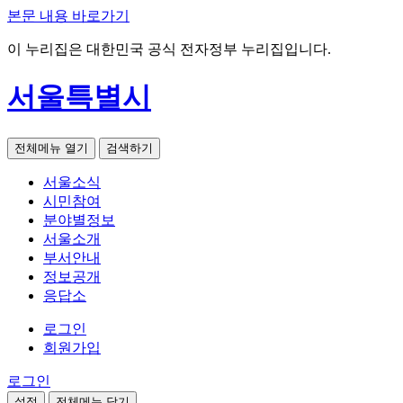
본문 내용 바로가기
이 누리집은 대한민국 공식 전자정부 누리집입니다.
서울특별시
전체메뉴 열기
검색하기
서울소식
시민참여
분야별정보
서울소개
부서안내
정보공개
응답소
로그인
회원가입
로그인
설정
전체메뉴 닫기