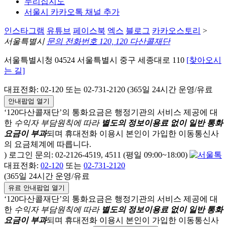
누리집지도
서울시 카카오톡 채널 추가
인스타그램
유튜브
페이스북
엑스
블로그
카카오스토리
>
서울특별시
문의 전화번호 120, 120 다산콜재단
서울특별시청 04524 서울특별시 중구 세종대로 110
[찾아오시
는 길]
대표전화: 02-120 또는 02-731-2120 (365일 24시간 운영/유료
안내팝업 열기
‘120다산콜재단’의 통화요금은 행정기관의 서비스 제공에 대
한
수익자 부담원칙에 따라
별도의 정보이용료 없이 일반 통화
요금이 부과
되며
휴대전화 이용시 본인이 가입한 이동통신사
의 요금체계에 따릅니다.
) 로그인 문의: 02-2126-4519, 4511 (평일 09:00~18:00)
대표전화:
02-120
또는
02-731-2120
(365일 24시간 운영/유료
유료 안내팝업 열기
‘120다산콜재단’의 통화요금은 행정기관의 서비스 제공에 대
한
수익자 부담원칙에 따라
별도의 정보이용료 없이 일반 통화
요금이 부과
되며
휴대전화 이용시 본인이 가입한 이동통신사