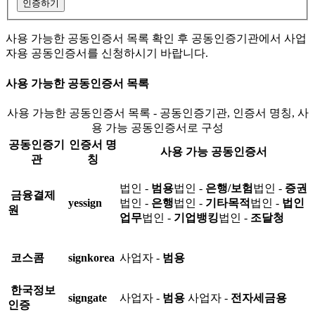
인증하기
사용 가능한 공동인증서 목록 확인 후 공동인증기관에서 사업
자용 공동인증서를 신청하시기 바랍니다.
사용 가능한 공동인증서 목록
사용 가능한 공동인증서 목록 - 공동인증기관, 인증서 명칭, 사
용 가능 공동인증서로 구성
공동인증기
인증서 명
사용 가능 공동인증서
관
칭
법인 -
범용
법인 -
은행/보험
법인 -
증권
금융결제
yessign
법인 -
은행
법인 -
기타목적
법인 -
법인
원
업무
법인 -
기업뱅킹
법인 -
조달청
코스콤
signkorea
사업자 -
범용
한국정보
signgate
사업자 -
범용
사업자 -
전자세금용
인증