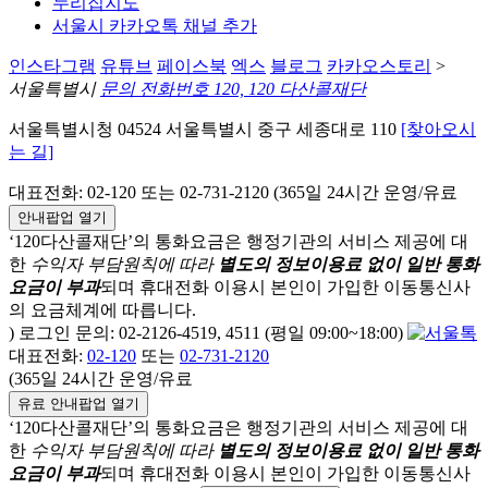
누리집지도
서울시 카카오톡 채널 추가
인스타그램
유튜브
페이스북
엑스
블로그
카카오스토리
>
서울특별시
문의 전화번호 120, 120 다산콜재단
서울특별시청 04524 서울특별시 중구 세종대로 110
[찾아오시
는 길]
대표전화: 02-120 또는 02-731-2120 (365일 24시간 운영/유료
안내팝업 열기
‘120다산콜재단’의 통화요금은 행정기관의 서비스 제공에 대
한
수익자 부담원칙에 따라
별도의 정보이용료 없이 일반 통화
요금이 부과
되며
휴대전화 이용시 본인이 가입한 이동통신사
의 요금체계에 따릅니다.
) 로그인 문의: 02-2126-4519, 4511 (평일 09:00~18:00)
대표전화:
02-120
또는
02-731-2120
(365일 24시간 운영/유료
유료 안내팝업 열기
‘120다산콜재단’의 통화요금은 행정기관의 서비스 제공에 대
한
수익자 부담원칙에 따라
별도의 정보이용료 없이 일반 통화
요금이 부과
되며
휴대전화 이용시 본인이 가입한 이동통신사