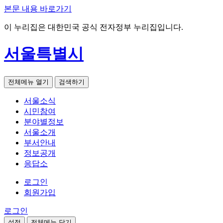
본문 내용 바로가기
이 누리집은 대한민국 공식 전자정부 누리집입니다.
서울특별시
전체메뉴 열기
검색하기
서울소식
시민참여
분야별정보
서울소개
부서안내
정보공개
응답소
로그인
회원가입
로그인
설정
전체메뉴 닫기