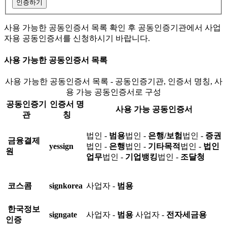
인증하기
사용 가능한 공동인증서 목록 확인 후 공동인증기관에서 사업
자용 공동인증서를 신청하시기 바랍니다.
사용 가능한 공동인증서 목록
사용 가능한 공동인증서 목록 - 공동인증기관, 인증서 명칭, 사
용 가능 공동인증서로 구성
공동인증기
인증서 명
사용 가능 공동인증서
관
칭
법인 -
범용
법인 -
은행/보험
법인 -
증권
금융결제
yessign
법인 -
은행
법인 -
기타목적
법인 -
법인
원
업무
법인 -
기업뱅킹
법인 -
조달청
코스콤
signkorea
사업자 -
범용
한국정보
signgate
사업자 -
범용
사업자 -
전자세금용
인증