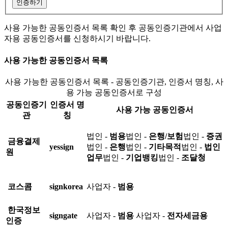
인증하기
사용 가능한 공동인증서 목록 확인 후 공동인증기관에서 사업
자용 공동인증서를 신청하시기 바랍니다.
사용 가능한 공동인증서 목록
사용 가능한 공동인증서 목록 - 공동인증기관, 인증서 명칭, 사
용 가능 공동인증서로 구성
공동인증기
인증서 명
사용 가능 공동인증서
관
칭
법인 -
범용
법인 -
은행/보험
법인 -
증권
금융결제
yessign
법인 -
은행
법인 -
기타목적
법인 -
법인
원
업무
법인 -
기업뱅킹
법인 -
조달청
코스콤
signkorea
사업자 -
범용
한국정보
signgate
사업자 -
범용
사업자 -
전자세금용
인증