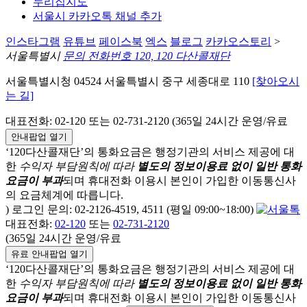
누리집지도
서울시 카카오톡 채널 추가
인스타그램
유튜브
페이스북
엑스
블로그
카카오스토리
>
서울특별시
문의 전화번호 120, 120 다산콜재단
서울특별시청 04524 서울특별시 중구 세종대로 110
[찾아오시
는 길]
대표전화: 02-120 또는 02-731-2120 (365일 24시간 운영/유료
안내팝업 열기
‘120다산콜재단’의 통화요금은 행정기관의 서비스 제공에 대
한
수익자 부담원칙에 따라
별도의 정보이용료 없이 일반 통화
요금이 부과
되며
휴대전화 이용시 본인이 가입한 이동통신사
의 요금체계에 따릅니다.
) 로그인 문의: 02-2126-4519, 4511 (평일 09:00~18:00)
대표전화:
02-120
또는
02-731-2120
(365일 24시간 운영/유료
유료 안내팝업 열기
‘120다산콜재단’의 통화요금은 행정기관의 서비스 제공에 대
한
수익자 부담원칙에 따라
별도의 정보이용료 없이 일반 통화
요금이 부과
되며
휴대전화 이용시 본인이 가입한 이동통신사