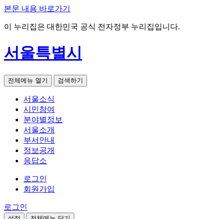
본문 내용 바로가기
이 누리집은 대한민국 공식 전자정부 누리집입니다.
서울특별시
전체메뉴 열기
검색하기
서울소식
시민참여
분야별정보
서울소개
부서안내
정보공개
응답소
로그인
회원가입
로그인
설정
전체메뉴 닫기