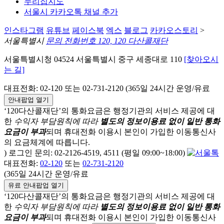
누리집지도
서울시 카카오톡 채널 추가
인스타그램
유튜브
페이스북
엑스
블로그
카카오스토리
>
서울특별시
문의 전화번호 120, 120 다산콜재단
서울특별시청 04524 서울특별시 중구 세종대로 110
[찾아오시
는 길]
대표전화: 02-120 또는 02-731-2120 (365일 24시간 운영/유료
안내팝업 열기
‘120다산콜재단’의 통화요금은 행정기관의 서비스 제공에 대
한
수익자 부담원칙에 따라
별도의 정보이용료 없이 일반 통화
요금이 부과
되며
휴대전화 이용시 본인이 가입한 이동통신사
의 요금체계에 따릅니다.
) 로그인 문의: 02-2126-4519, 4511 (평일 09:00~18:00)
대표전화:
02-120
또는
02-731-2120
(365일 24시간 운영/유료
유료 안내팝업 열기
‘120다산콜재단’의 통화요금은 행정기관의 서비스 제공에 대
한
수익자 부담원칙에 따라
별도의 정보이용료 없이 일반 통화
요금이 부과
되며
휴대전화 이용시 본인이 가입한 이동통신사