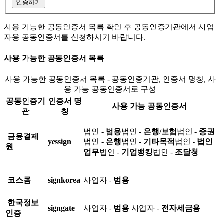
인증하기
사용 가능한 공동인증서 목록 확인 후 공동인증기관에서 사업
자용 공동인증서를 신청하시기 바랍니다.
사용 가능한 공동인증서 목록
사용 가능한 공동인증서 목록 - 공동인증기관, 인증서 명칭, 사
용 가능 공동인증서로 구성
공동인증기
인증서 명
사용 가능 공동인증서
관
칭
법인 -
범용
법인 -
은행/보험
법인 -
증권
금융결제
yessign
법인 -
은행
법인 -
기타목적
법인 -
법인
원
업무
법인 -
기업뱅킹
법인 -
조달청
코스콤
signkorea
사업자 -
범용
한국정보
signgate
사업자 -
범용
사업자 -
전자세금용
인증