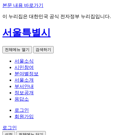
본문 내용 바로가기
이 누리집은 대한민국 공식 전자정부 누리집입니다.
서울특별시
전체메뉴 열기
검색하기
서울소식
시민참여
분야별정보
서울소개
부서안내
정보공개
응답소
로그인
회원가입
로그인
설정
전체메뉴 닫기