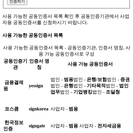
인증하기
사용 가능한 공동인증서 목록 확인 후 공동인증기관에서 사업
자용 공동인증서를 신청하시기 바랍니다.
사용 가능한 공동인증서 목록
사용 가능한 공동인증서 목록 - 공동인증기관, 인증서 명칭, 사
용 가능 공동인증서로 구성
공동인증기
인증서 명
사용 가능 공동인증서
관
칭
법인 -
범용
법인 -
은행/보험
법인 -
증권
금융결제
yessign
법인 -
은행
법인 -
기타목적
법인 -
법인
원
업무
법인 -
기업뱅킹
법인 -
조달청
코스콤
signkorea
사업자 -
범용
한국정보
signgate
사업자 -
범용
사업자 -
전자세금용
인증