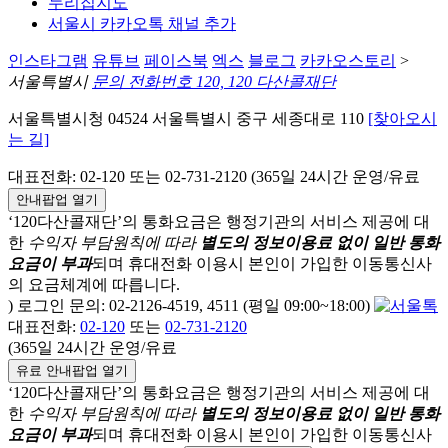
누리집지도
서울시 카카오톡 채널 추가
인스타그램
유튜브
페이스북
엑스
블로그
카카오스토리
>
서울특별시
문의 전화번호 120, 120 다산콜재단
서울특별시청 04524 서울특별시 중구 세종대로 110
[찾아오시
는 길]
대표전화: 02-120 또는 02-731-2120 (365일 24시간 운영/유료
안내팝업 열기
‘120다산콜재단’의 통화요금은 행정기관의 서비스 제공에 대
한
수익자 부담원칙에 따라
별도의 정보이용료 없이 일반 통화
요금이 부과
되며
휴대전화 이용시 본인이 가입한 이동통신사
의 요금체계에 따릅니다.
) 로그인 문의: 02-2126-4519, 4511 (평일 09:00~18:00)
대표전화:
02-120
또는
02-731-2120
(365일 24시간 운영/유료
유료 안내팝업 열기
‘120다산콜재단’의 통화요금은 행정기관의 서비스 제공에 대
한
수익자 부담원칙에 따라
별도의 정보이용료 없이 일반 통화
요금이 부과
되며
휴대전화 이용시 본인이 가입한 이동통신사