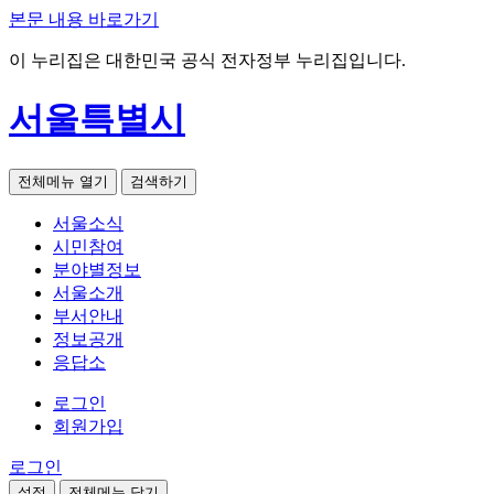
본문 내용 바로가기
이 누리집은 대한민국 공식 전자정부 누리집입니다.
서울특별시
전체메뉴 열기
검색하기
서울소식
시민참여
분야별정보
서울소개
부서안내
정보공개
응답소
로그인
회원가입
로그인
설정
전체메뉴 닫기