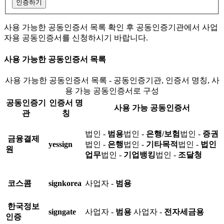
인증하기
사용 가능한 공동인증서 목록 확인 후 공동인증기관에서 사업
자용 공동인증서를 신청하시기 바랍니다.
사용 가능한 공동인증서 목록
사용 가능한 공동인증서 목록 - 공동인증기관, 인증서 명칭, 사
용 가능 공동인증서로 구성
공동인증기
인증서 명
사용 가능 공동인증서
관
칭
법인 -
범용
법인 -
은행/보험
법인 -
증권
금융결제
yessign
법인 -
은행
법인 -
기타목적
법인 -
법인
원
업무
법인 -
기업뱅킹
법인 -
조달청
코스콤
signkorea
사업자 -
범용
한국정보
signgate
사업자 -
범용
사업자 -
전자세금용
인증