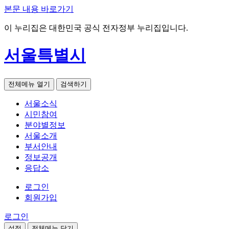
본문 내용 바로가기
이 누리집은 대한민국 공식 전자정부 누리집입니다.
서울특별시
전체메뉴 열기
검색하기
서울소식
시민참여
분야별정보
서울소개
부서안내
정보공개
응답소
로그인
회원가입
로그인
설정
전체메뉴 닫기