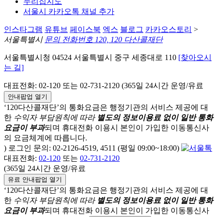
누리집지도
서울시 카카오톡 채널 추가
인스타그램
유튜브
페이스북
엑스
블로그
카카오스토리
>
서울특별시
문의 전화번호 120, 120 다산콜재단
서울특별시청 04524 서울특별시 중구 세종대로 110
[찾아오시
는 길]
대표전화: 02-120 또는 02-731-2120 (365일 24시간 운영/유료
안내팝업 열기
‘120다산콜재단’의 통화요금은 행정기관의 서비스 제공에 대
한
수익자 부담원칙에 따라
별도의 정보이용료 없이 일반 통화
요금이 부과
되며
휴대전화 이용시 본인이 가입한 이동통신사
의 요금체계에 따릅니다.
) 로그인 문의: 02-2126-4519, 4511 (평일 09:00~18:00)
대표전화:
02-120
또는
02-731-2120
(365일 24시간 운영/유료
유료 안내팝업 열기
‘120다산콜재단’의 통화요금은 행정기관의 서비스 제공에 대
한
수익자 부담원칙에 따라
별도의 정보이용료 없이 일반 통화
요금이 부과
되며
휴대전화 이용시 본인이 가입한 이동통신사