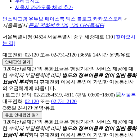
누리집지도
서울시 카카오톡 채널 추가
인스타그램
유튜브
페이스북
엑스
블로그
카카오스토리
>
서울특별시
문의 전화번호 120, 120 다산콜재단
서울특별시청 04524 서울특별시 중구 세종대로 110
[찾아오시
는 길]
대표전화: 02-120 또는 02-731-2120 (365일 24시간 운영/유료
안내팝업 열기
‘120다산콜재단’의 통화요금은 행정기관의 서비스 제공에 대
한
수익자 부담원칙에 따라
별도의 정보이용료 없이 일반 통화
요금이 부과
되며
휴대전화 이용시 본인이 가입한 이동통신사
의 요금체계에 따릅니다.
) 로그인 문의: 02-2126-4519, 4511 (평일 09:00~18:00)
대표전화:
02-120
또는
02-731-2120
(365일 24시간 운영/유료
유료 안내팝업 열기
‘120다산콜재단’의 통화요금은 행정기관의 서비스 제공에 대
한
수익자 부담원칙에 따라
별도의 정보이용료 없이 일반 통화
요금이 부과
되며
휴대전화 이용시 본인이 가입한 이동통신사