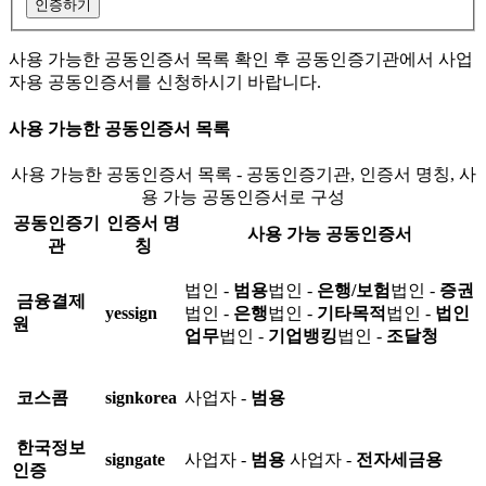
인증하기
사용 가능한 공동인증서 목록 확인 후 공동인증기관에서 사업
자용 공동인증서를 신청하시기 바랍니다.
사용 가능한 공동인증서 목록
사용 가능한 공동인증서 목록 - 공동인증기관, 인증서 명칭, 사
용 가능 공동인증서로 구성
공동인증기
인증서 명
사용 가능 공동인증서
관
칭
법인 -
범용
법인 -
은행/보험
법인 -
증권
금융결제
yessign
법인 -
은행
법인 -
기타목적
법인 -
법인
원
업무
법인 -
기업뱅킹
법인 -
조달청
코스콤
signkorea
사업자 -
범용
한국정보
signgate
사업자 -
범용
사업자 -
전자세금용
인증