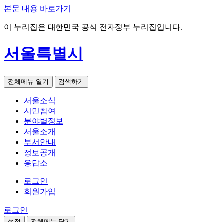
본문 내용 바로가기
이 누리집은 대한민국 공식 전자정부 누리집입니다.
서울특별시
전체메뉴 열기
검색하기
서울소식
시민참여
분야별정보
서울소개
부서안내
정보공개
응답소
로그인
회원가입
로그인
설정
전체메뉴 닫기