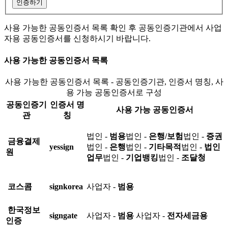
인증하기
사용 가능한 공동인증서 목록 확인 후 공동인증기관에서 사업
자용 공동인증서를 신청하시기 바랍니다.
사용 가능한 공동인증서 목록
사용 가능한 공동인증서 목록 - 공동인증기관, 인증서 명칭, 사
용 가능 공동인증서로 구성
공동인증기
인증서 명
사용 가능 공동인증서
관
칭
법인 -
범용
법인 -
은행/보험
법인 -
증권
금융결제
yessign
법인 -
은행
법인 -
기타목적
법인 -
법인
원
업무
법인 -
기업뱅킹
법인 -
조달청
코스콤
signkorea
사업자 -
범용
한국정보
signgate
사업자 -
범용
사업자 -
전자세금용
인증