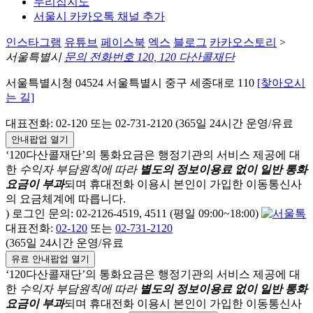
누리집지도
서울시 카카오톡 채널 추가
인스타그램
유튜브
페이스북
엑스
블로그
카카오스토리
>
서울특별시
문의 전화번호 120, 120 다산콜재단
서울특별시청 04524 서울특별시 중구 세종대로 110
[찾아오시
는 길]
대표전화: 02-120 또는 02-731-2120 (365일 24시간 운영/유료
안내팝업 열기
‘120다산콜재단’의 통화요금은 행정기관의 서비스 제공에 대
한
수익자 부담원칙에 따라
별도의 정보이용료 없이 일반 통화
요금이 부과
되며
휴대전화 이용시 본인이 가입한 이동통신사
의 요금체계에 따릅니다.
) 로그인 문의: 02-2126-4519, 4511 (평일 09:00~18:00)
대표전화:
02-120
또는
02-731-2120
(365일 24시간 운영/유료
유료 안내팝업 열기
‘120다산콜재단’의 통화요금은 행정기관의 서비스 제공에 대
한
수익자 부담원칙에 따라
별도의 정보이용료 없이 일반 통화
요금이 부과
되며
휴대전화 이용시 본인이 가입한 이동통신사