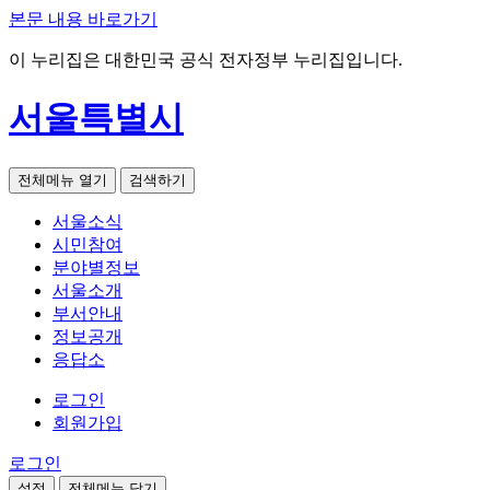
본문 내용 바로가기
이 누리집은 대한민국 공식 전자정부 누리집입니다.
서울특별시
전체메뉴 열기
검색하기
서울소식
시민참여
분야별정보
서울소개
부서안내
정보공개
응답소
로그인
회원가입
로그인
설정
전체메뉴 닫기