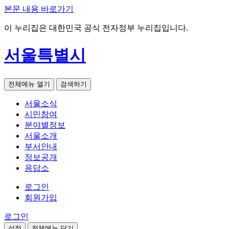
본문 내용 바로가기
이 누리집은 대한민국 공식 전자정부 누리집입니다.
서울특별시
전체메뉴 열기
검색하기
서울소식
시민참여
분야별정보
서울소개
부서안내
정보공개
응답소
로그인
회원가입
로그인
설정
전체메뉴 닫기