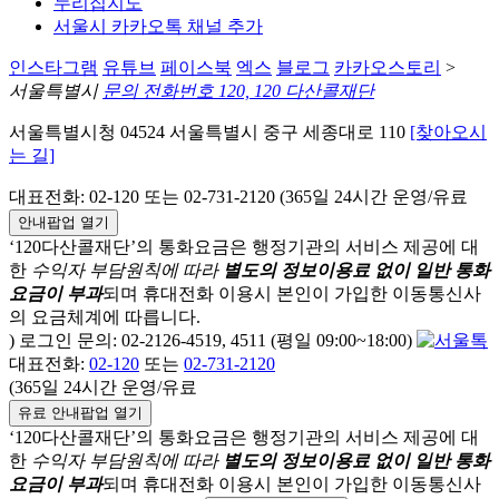
누리집지도
서울시 카카오톡 채널 추가
인스타그램
유튜브
페이스북
엑스
블로그
카카오스토리
>
서울특별시
문의 전화번호 120, 120 다산콜재단
서울특별시청 04524 서울특별시 중구 세종대로 110
[찾아오시
는 길]
대표전화: 02-120 또는 02-731-2120 (365일 24시간 운영/유료
안내팝업 열기
‘120다산콜재단’의 통화요금은 행정기관의 서비스 제공에 대
한
수익자 부담원칙에 따라
별도의 정보이용료 없이 일반 통화
요금이 부과
되며
휴대전화 이용시 본인이 가입한 이동통신사
의 요금체계에 따릅니다.
) 로그인 문의: 02-2126-4519, 4511 (평일 09:00~18:00)
대표전화:
02-120
또는
02-731-2120
(365일 24시간 운영/유료
유료 안내팝업 열기
‘120다산콜재단’의 통화요금은 행정기관의 서비스 제공에 대
한
수익자 부담원칙에 따라
별도의 정보이용료 없이 일반 통화
요금이 부과
되며
휴대전화 이용시 본인이 가입한 이동통신사