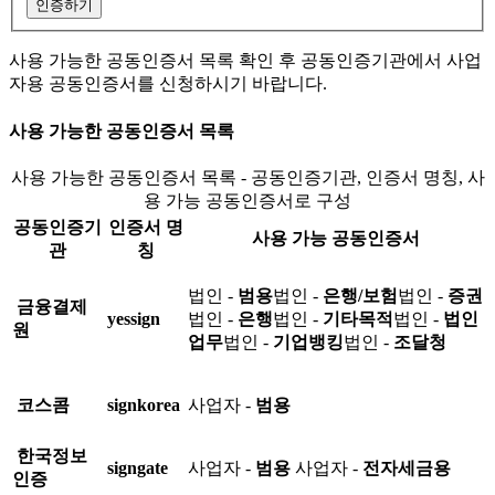
인증하기
사용 가능한 공동인증서 목록 확인 후 공동인증기관에서 사업
자용 공동인증서를 신청하시기 바랍니다.
사용 가능한 공동인증서 목록
사용 가능한 공동인증서 목록 - 공동인증기관, 인증서 명칭, 사
용 가능 공동인증서로 구성
공동인증기
인증서 명
사용 가능 공동인증서
관
칭
법인 -
범용
법인 -
은행/보험
법인 -
증권
금융결제
yessign
법인 -
은행
법인 -
기타목적
법인 -
법인
원
업무
법인 -
기업뱅킹
법인 -
조달청
코스콤
signkorea
사업자 -
범용
한국정보
signgate
사업자 -
범용
사업자 -
전자세금용
인증