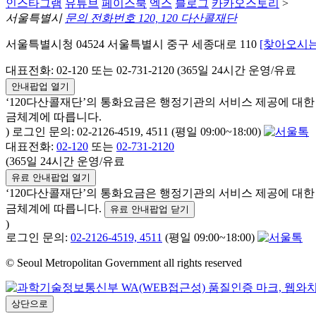
인스타그램
유튜브
페이스북
엑스
블로그
카카오스토리
>
서울특별시
문의 전화번호 120, 120 다산콜재단
서울특별시청 04524 서울특별시 중구 세종대로 110
[찾아오시는
대표전화: 02-120 또는 02-731-2120 (365일 24시간 운영/유료
안내팝업 열기
‘120다산콜재단’의 통화요금은 행정기관의 서비스 제공에 대
금체계에 따릅니다.
) 로그인 문의: 02-2126-4519, 4511 (평일 09:00~18:00)
대표전화:
02-120
또는
02-731-2120
(365일 24시간 운영/유료
유료 안내팝업 열기
‘120다산콜재단’의 통화요금은 행정기관의 서비스 제공에 대
금체계에 따릅니다.
유료 안내팝업 닫기
)
로그인 문의:
02-2126-4519, 4511
(평일 09:00~18:00)
© Seoul Metropolitan Government all rights reserved
상단으로