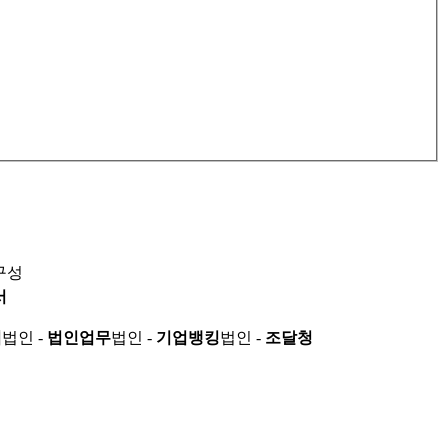
구성
서
적
법인 -
법인업무
법인 -
기업뱅킹
법인 -
조달청