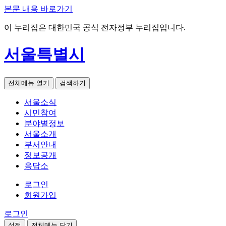
본문 내용 바로가기
이 누리집은 대한민국 공식 전자정부 누리집입니다.
서울특별시
전체메뉴 열기
검색하기
서울소식
시민참여
분야별정보
서울소개
부서안내
정보공개
응답소
로그인
회원가입
로그인
설정
전체메뉴 닫기