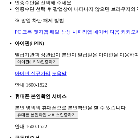
인증수단을 선택해 주세요.
인증수단 선택 후 팝업창이 나타나지 않으면 브라우저의
※ 팝업 차단 해제 방법
PC
크롬·엣지앱
웨일·삼성·사파리앱
네이버·다음·카카오
아이핀(i-PIN)
발급기관과 상관없이 본인이 발급받은
아이핀을 이용하
아이핀(i-PIN)
인증하기
아이핀 신규가입
도움말
안내 1600-1522
휴대폰 본인확인 서비스
본인 명의의 휴대폰으로
본인확인을 할 수 있습니다.
휴대폰 본인확인 서비스
인증하기
안내 1600-1522
공동인증서