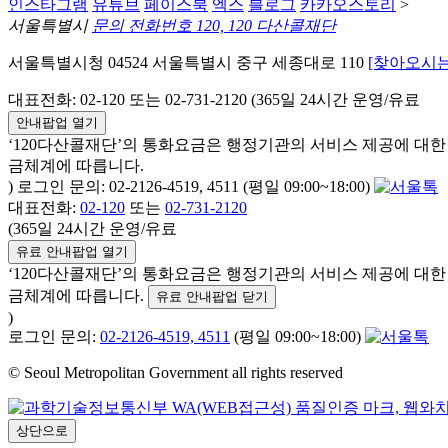
인스타그램
유튜브
페이스북
엑스
블로그
카카오스토리
>
서울특별시
문의 전화번호 120, 120 다산콜재단
서울특별시청 04524 서울특별시 중구 세종대로 110
[찾아오시는
대표전화: 02-120 또는 02-731-2120 (365일 24시간 운영/유료
안내팝업 열기
‘120다산콜재단’의 통화요금은 행정기관의 서비스 제공에 대
금체계에 따릅니다.
) 로그인 문의: 02-2126-4519, 4511 (평일 09:00~18:00)
대표전화:
02-120
또는
02-731-2120
(365일 24시간 운영/유료
유료 안내팝업 열기
‘120다산콜재단’의 통화요금은 행정기관의 서비스 제공에 대
금체계에 따릅니다.
유료 안내팝업 닫기
)
로그인 문의:
02-2126-4519, 4511
(평일 09:00~18:00)
© Seoul Metropolitan Government all rights reserved
상단으로