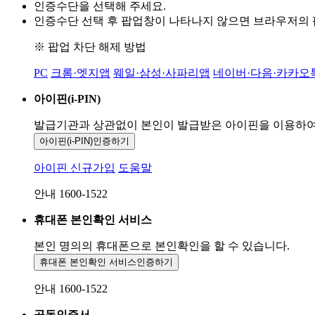
인증수단을 선택해 주세요.
인증수단 선택 후 팝업창이 나타나지 않으면 브라우저의
※ 팝업 차단 해제 방법
PC
크롬·엣지앱
웨일·삼성·사파리앱
네이버·다음·카카오
아이핀(i-PIN)
발급기관과 상관없이 본인이 발급받은
아이핀을 이용하
아이핀(i-PIN)
인증하기
아이핀 신규가입
도움말
안내 1600-1522
휴대폰 본인확인 서비스
본인 명의의 휴대폰으로
본인확인을 할 수 있습니다.
휴대폰 본인확인 서비스
인증하기
안내 1600-1522
공동인증서