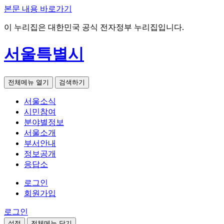
본문 내용 바로가기
이 누리집은 대한민국 공식 전자정부 누리집입니다.
서울특별시
전체메뉴 열기
검색하기
서울소식
시민참여
분야별정보
서울소개
부서안내
정보공개
응답소
로그인
회원가입
로그인
설정
전체메뉴 닫기