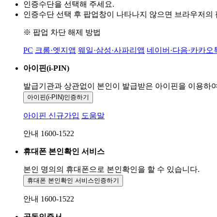
인증수단을 선택해 주세요.
인증수단 선택 후 팝업창이 나타나지 않으면 브라우저의
※ 팝업 차단 해제 방법
PC
크롬·엣지앱
웨일·삼성·사파리앱
네이버·다음·카카오
아이핀(i-PIN)
발급기관과 상관없이 본인이 발급받은
아이핀을 이용하
아이핀(i-PIN)
인증하기
아이핀 신규가입
도움말
안내 1600-1522
휴대폰 본인확인 서비스
본인 명의의 휴대폰으로
본인확인을 할 수 있습니다.
휴대폰 본인확인 서비스
인증하기
안내 1600-1522
공동인증서