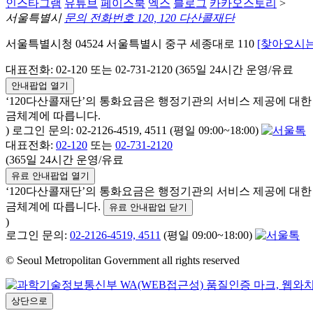
인스타그램
유튜브
페이스북
엑스
블로그
카카오스토리
>
서울특별시
문의 전화번호 120, 120 다산콜재단
서울특별시청 04524 서울특별시 중구 세종대로 110
[찾아오시는
대표전화: 02-120 또는 02-731-2120 (365일 24시간 운영/유료
안내팝업 열기
‘120다산콜재단’의 통화요금은 행정기관의 서비스 제공에 대
금체계에 따릅니다.
) 로그인 문의: 02-2126-4519, 4511 (평일 09:00~18:00)
대표전화:
02-120
또는
02-731-2120
(365일 24시간 운영/유료
유료 안내팝업 열기
‘120다산콜재단’의 통화요금은 행정기관의 서비스 제공에 대
금체계에 따릅니다.
유료 안내팝업 닫기
)
로그인 문의:
02-2126-4519, 4511
(평일 09:00~18:00)
© Seoul Metropolitan Government all rights reserved
상단으로