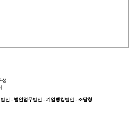
구성
서
적
법인 -
법인업무
법인 -
기업뱅킹
법인 -
조달청