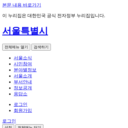
본문 내용 바로가기
이 누리집은 대한민국 공식 전자정부 누리집입니다.
서울특별시
전체메뉴 열기
검색하기
서울소식
시민참여
분야별정보
서울소개
부서안내
정보공개
응답소
로그인
회원가입
로그인
설정
전체메뉴 닫기