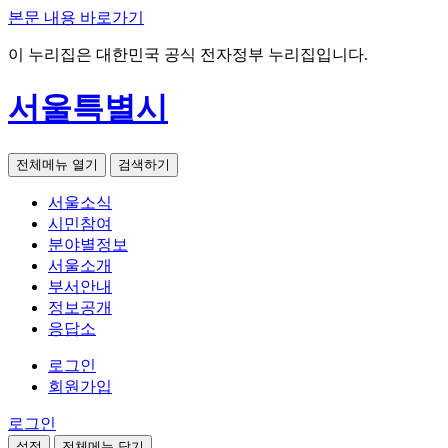
본문 내용 바로가기
이 누리집은 대한민국 공식 전자정부 누리집입니다.
서울특별시
전체메뉴 열기
검색하기
서울소식
시민참여
분야별정보
서울소개
부서안내
정보공개
응답소
로그인
회원가입
로그인
설정
전체메뉴 닫기