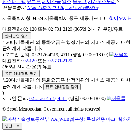
인스타그램
유튜브
페이스북
엑스
블로그
카카오스토리
>
서울특별시
문의 전화번호 120, 120 다산콜재단
서울특별시청 04524 서울특별시 중구 세종대로 110
[찾아오시는
대표전화: 02-120 또는 02-731-2120 (365일 24시간 운영/유료
안내팝업 열기
‘120다산콜재단’의 통화요금은 행정기관의 서비스 제공에 대
금체계에 따릅니다.
) 로그인 문의: 02-2126-4519, 4511 (평일 09:00~18:00)
대표전화:
02-120
또는
02-731-2120
(365일 24시간 운영/유료
유료 안내팝업 열기
‘120다산콜재단’의 통화요금은 행정기관의 서비스 제공에 대
금체계에 따릅니다.
유료 안내팝업 닫기
)
로그인 문의:
02-2126-4519, 4511
(평일 09:00~18:00)
© Seoul Metropolitan Government all rights reserved
상단으로