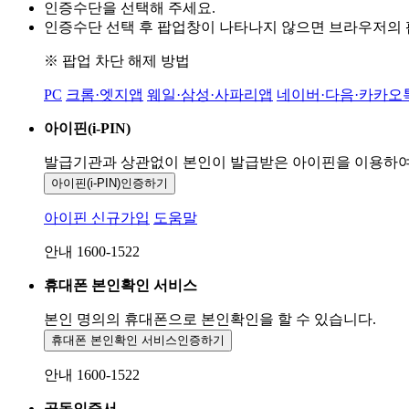
인증수단을 선택해 주세요.
인증수단 선택 후 팝업창이 나타나지 않으면 브라우저의
※ 팝업 차단 해제 방법
PC
크롬·엣지앱
웨일·삼성·사파리앱
네이버·다음·카카오
아이핀(i-PIN)
발급기관과 상관없이 본인이 발급받은
아이핀을 이용하
아이핀(i-PIN)
인증하기
아이핀 신규가입
도움말
안내 1600-1522
휴대폰 본인확인 서비스
본인 명의의 휴대폰으로
본인확인을 할 수 있습니다.
휴대폰 본인확인 서비스
인증하기
안내 1600-1522
공동인증서