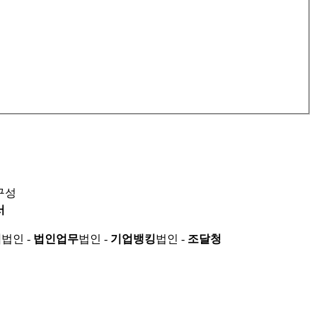
구성
서
적
법인 -
법인업무
법인 -
기업뱅킹
법인 -
조달청