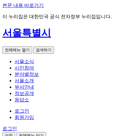
본문 내용 바로가기
이 누리집은 대한민국 공식 전자정부 누리집입니다.
서울특별시
전체메뉴 열기
검색하기
서울소식
시민참여
분야별정보
서울소개
부서안내
정보공개
응답소
로그인
회원가입
로그인
설정
전체메뉴 닫기