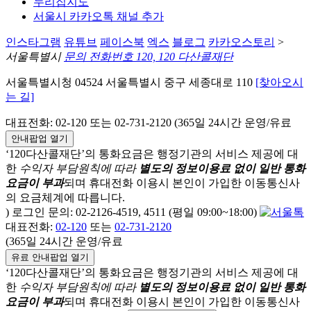
누리집지도
서울시 카카오톡 채널 추가
인스타그램
유튜브
페이스북
엑스
블로그
카카오스토리
>
서울특별시
문의 전화번호 120, 120 다산콜재단
서울특별시청 04524 서울특별시 중구 세종대로 110
[찾아오시
는 길]
대표전화: 02-120 또는 02-731-2120 (365일 24시간 운영/유료
안내팝업 열기
‘120다산콜재단’의 통화요금은 행정기관의 서비스 제공에 대
한
수익자 부담원칙에 따라
별도의 정보이용료 없이 일반 통화
요금이 부과
되며
휴대전화 이용시 본인이 가입한 이동통신사
의 요금체계에 따릅니다.
) 로그인 문의: 02-2126-4519, 4511 (평일 09:00~18:00)
대표전화:
02-120
또는
02-731-2120
(365일 24시간 운영/유료
유료 안내팝업 열기
‘120다산콜재단’의 통화요금은 행정기관의 서비스 제공에 대
한
수익자 부담원칙에 따라
별도의 정보이용료 없이 일반 통화
요금이 부과
되며
휴대전화 이용시 본인이 가입한 이동통신사