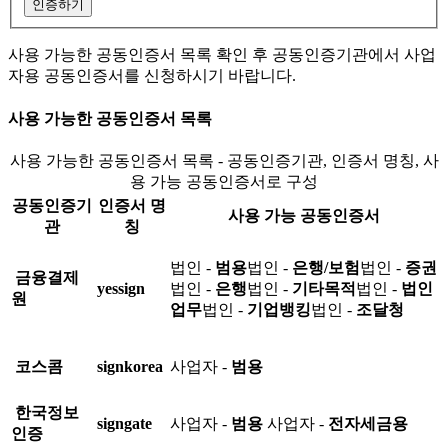
인증하기
사용 가능한 공동인증서 목록 확인 후 공동인증기관에서 사업
자용 공동인증서를 신청하시기 바랍니다.
사용 가능한 공동인증서 목록
사용 가능한 공동인증서 목록 - 공동인증기관, 인증서 명칭, 사
용 가능 공동인증서로 구성
공동인증기
인증서 명
사용 가능 공동인증서
관
칭
법인 -
범용
법인 -
은행/보험
법인 -
증권
금융결제
yessign
법인 -
은행
법인 -
기타목적
법인 -
법인
원
업무
법인 -
기업뱅킹
법인 -
조달청
코스콤
signkorea
사업자 -
범용
한국정보
signgate
사업자 -
범용
사업자 -
전자세금용
인증