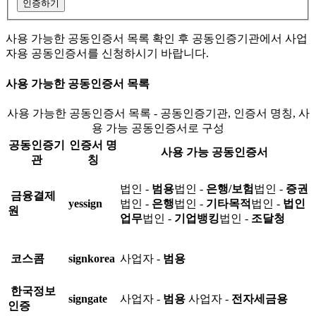
인증하기
사용 가능한 공동인증서 목록 확인 후 공동인증기관에서 사업
자용 공동인증서를 신청하시기 바랍니다.
사용 가능한 공동인증서 목록
사용 가능한 공동인증서 목록 - 공동인증기관, 인증서 명칭, 사
용 가능 공동인증서로 구성
공동인증기
인증서 명
사용 가능 공동인증서
관
칭
법인 -
범용
법인 -
은행/보험
법인 -
증권
금융결제
yessign
법인 -
은행
법인 -
기타목적
법인 -
법인
원
업무
법인 -
기업뱅킹
법인 -
조달청
코스콤
signkorea
사업자 -
범용
한국정보
signgate
사업자 -
범용
사업자 -
전자세금용
인증