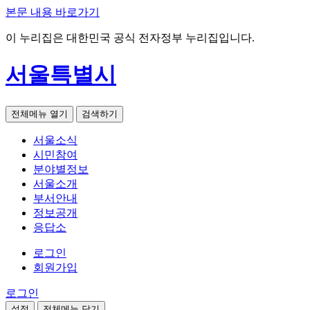
본문 내용 바로가기
이 누리집은 대한민국 공식 전자정부 누리집입니다.
서울특별시
전체메뉴 열기
검색하기
서울소식
시민참여
분야별정보
서울소개
부서안내
정보공개
응답소
로그인
회원가입
로그인
설정
전체메뉴 닫기