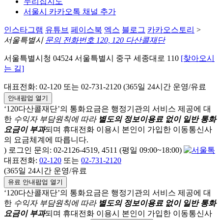
누리집지도
서울시 카카오톡 채널 추가
인스타그램
유튜브
페이스북
엑스
블로그
카카오스토리
>
서울특별시
문의 전화번호 120, 120 다산콜재단
서울특별시청 04524 서울특별시 중구 세종대로 110
[찾아오시
는 길]
대표전화: 02-120 또는 02-731-2120 (365일 24시간 운영/유료
안내팝업 열기
‘120다산콜재단’의 통화요금은 행정기관의 서비스 제공에 대
한
수익자 부담원칙에 따라
별도의 정보이용료 없이 일반 통화
요금이 부과
되며
휴대전화 이용시 본인이 가입한 이동통신사
의 요금체계에 따릅니다.
) 로그인 문의: 02-2126-4519, 4511 (평일 09:00~18:00)
대표전화:
02-120
또는
02-731-2120
(365일 24시간 운영/유료
유료 안내팝업 열기
‘120다산콜재단’의 통화요금은 행정기관의 서비스 제공에 대
한
수익자 부담원칙에 따라
별도의 정보이용료 없이 일반 통화
요금이 부과
되며
휴대전화 이용시 본인이 가입한 이동통신사