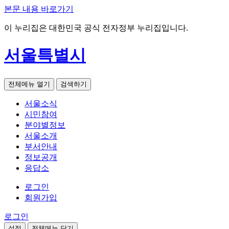
본문 내용 바로가기
이 누리집은 대한민국 공식 전자정부 누리집입니다.
서울특별시
전체메뉴 열기
검색하기
서울소식
시민참여
분야별정보
서울소개
부서안내
정보공개
응답소
로그인
회원가입
로그인
설정
전체메뉴 닫기