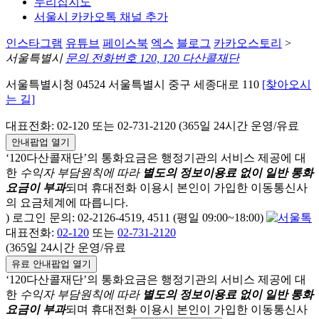
누리집지도
서울시 카카오톡 채널 추가
인스타그램
유튜브
페이스북
엑스
블로그
카카오스토리
>
서울특별시
문의 전화번호 120, 120 다산콜재단
서울특별시청 04524 서울특별시 중구 세종대로 110
[찾아오시
는 길]
대표전화: 02-120 또는 02-731-2120 (365일 24시간 운영/유료
안내팝업 열기
‘120다산콜재단’의 통화요금은 행정기관의 서비스 제공에 대
한
수익자 부담원칙에 따라
별도의 정보이용료 없이 일반 통화
요금이 부과
되며
휴대전화 이용시 본인이 가입한 이동통신사
의 요금체계에 따릅니다.
) 로그인 문의: 02-2126-4519, 4511 (평일 09:00~18:00)
대표전화:
02-120
또는
02-731-2120
(365일 24시간 운영/유료
유료 안내팝업 열기
‘120다산콜재단’의 통화요금은 행정기관의 서비스 제공에 대
한
수익자 부담원칙에 따라
별도의 정보이용료 없이 일반 통화
요금이 부과
되며
휴대전화 이용시 본인이 가입한 이동통신사