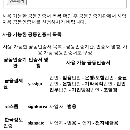
인증하기
사용 가능한 공동인증서 목록 확인 후 공동인증기관에서 사업
자용 공동인증서를 신청하시기 바랍니다.
사용 가능한 공동인증서 목록
사용 가능한 공동인증서 목록 - 공동인증기관, 인증서 명칭, 사
용 가능 공동인증서로 구성
공동인증기
인증서 명
사용 가능 공동인증서
관
칭
법인 -
범용
법인 -
은행/보험
법인 -
증권
금융결제
yessign
법인 -
은행
법인 -
기타목적
법인 -
법인
원
업무
법인 -
기업뱅킹
법인 -
조달청
코스콤
signkorea
사업자 -
범용
한국정보
signgate
사업자 -
범용
사업자 -
전자세금용
인증