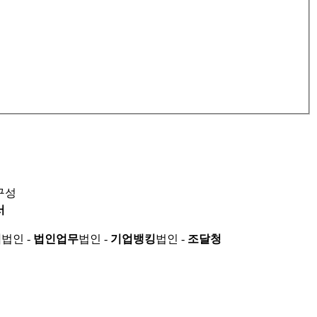
구성
서
적
법인 -
법인업무
법인 -
기업뱅킹
법인 -
조달청