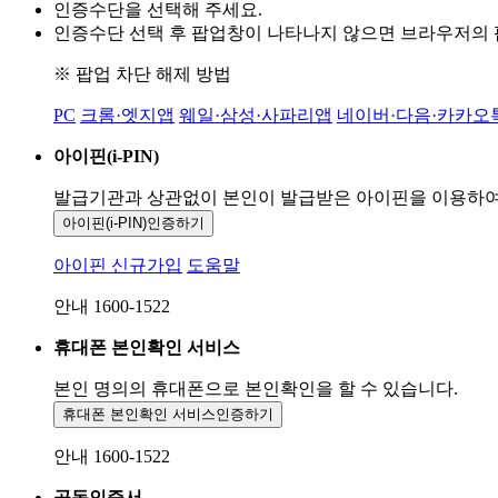
인증수단을 선택해 주세요.
인증수단 선택 후 팝업창이 나타나지 않으면 브라우저의
※ 팝업 차단 해제 방법
PC
크롬·엣지앱
웨일·삼성·사파리앱
네이버·다음·카카오
아이핀(i-PIN)
발급기관과 상관없이 본인이 발급받은
아이핀을 이용하
아이핀(i-PIN)
인증하기
아이핀 신규가입
도움말
안내 1600-1522
휴대폰 본인확인 서비스
본인 명의의 휴대폰으로
본인확인을 할 수 있습니다.
휴대폰 본인확인 서비스
인증하기
안내 1600-1522
공동인증서