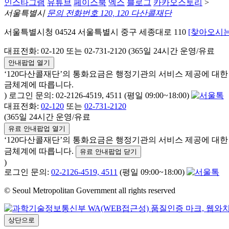
인스타그램
유튜브
페이스북
엑스
블로그
카카오스토리
>
서울특별시
문의 전화번호 120, 120 다산콜재단
서울특별시청 04524 서울특별시 중구 세종대로 110
[찾아오시는
대표전화: 02-120 또는 02-731-2120 (365일 24시간 운영/유료
안내팝업 열기
‘120다산콜재단’의 통화요금은 행정기관의 서비스 제공에 대
금체계에 따릅니다.
) 로그인 문의: 02-2126-4519, 4511 (평일 09:00~18:00)
대표전화:
02-120
또는
02-731-2120
(365일 24시간 운영/유료
유료 안내팝업 열기
‘120다산콜재단’의 통화요금은 행정기관의 서비스 제공에 대
금체계에 따릅니다.
유료 안내팝업 닫기
)
로그인 문의:
02-2126-4519, 4511
(평일 09:00~18:00)
© Seoul Metropolitan Government all rights reserved
상단으로