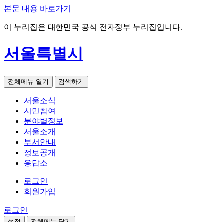
본문 내용 바로가기
이 누리집은 대한민국 공식 전자정부 누리집입니다.
서울특별시
전체메뉴 열기
검색하기
서울소식
시민참여
분야별정보
서울소개
부서안내
정보공개
응답소
로그인
회원가입
로그인
설정
전체메뉴 닫기