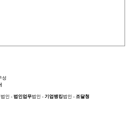
구성
서
적
법인 -
법인업무
법인 -
기업뱅킹
법인 -
조달청