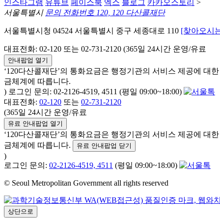
인스타그램
유튜브
페이스북
엑스
블로그
카카오스토리
>
서울특별시
문의 전화번호 120, 120 다산콜재단
서울특별시청 04524 서울특별시 중구 세종대로 110
[찾아오시는
대표전화: 02-120 또는 02-731-2120 (365일 24시간 운영/유료
안내팝업 열기
‘120다산콜재단’의 통화요금은 행정기관의 서비스 제공에 대
금체계에 따릅니다.
) 로그인 문의: 02-2126-4519, 4511 (평일 09:00~18:00)
대표전화:
02-120
또는
02-731-2120
(365일 24시간 운영/유료
유료 안내팝업 열기
‘120다산콜재단’의 통화요금은 행정기관의 서비스 제공에 대
금체계에 따릅니다.
유료 안내팝업 닫기
)
로그인 문의:
02-2126-4519, 4511
(평일 09:00~18:00)
© Seoul Metropolitan Government all rights reserved
상단으로