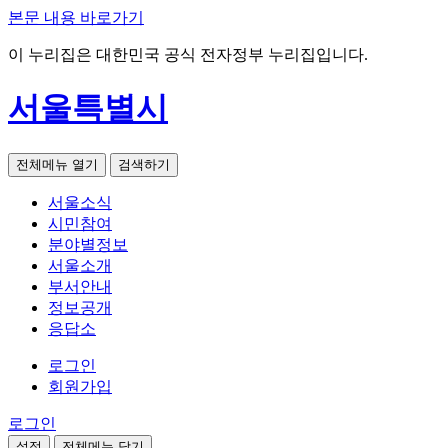
본문 내용 바로가기
이 누리집은 대한민국 공식 전자정부 누리집입니다.
서울특별시
전체메뉴 열기
검색하기
서울소식
시민참여
분야별정보
서울소개
부서안내
정보공개
응답소
로그인
회원가입
로그인
설정
전체메뉴 닫기