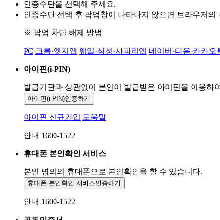
인증수단을 선택해 주세요.
인증수단 선택 후 팝업창이 나타나지 않으면 브라우저의
※ 팝업 차단 해제 방법
PC
크롬·엣지앱
웨일·삼성·사파리앱
네이버·다음·카카오
아이핀(i-PIN)
발급기관과 상관없이 본인이 발급받은
아이핀을 이용하
아이핀(i-PIN)
인증하기
아이핀 신규가입
도움말
안내 1600-1522
휴대폰 본인확인 서비스
본인 명의의 휴대폰으로
본인확인을 할 수 있습니다.
휴대폰 본인확인 서비스
인증하기
안내 1600-1522
공동인증서