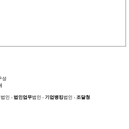
구성
서
적
법인 -
법인업무
법인 -
기업뱅킹
법인 -
조달청