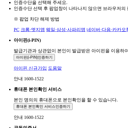
인증수단을 선택해 주세요.
인증수단 선택 후 팝업창이 나타나지 않으면 브라우저의
※ 팝업 차단 해제 방법
PC
크롬·엣지앱
웨일·삼성·사파리앱
네이버·다음·카카오
아이핀(i-PIN)
발급기관과 상관없이 본인이 발급받은
아이핀을 이용하
아이핀(i-PIN)
인증하기
아이핀 신규가입
도움말
안내 1600-1522
휴대폰 본인확인 서비스
본인 명의의 휴대폰으로
본인확인을 할 수 있습니다.
휴대폰 본인확인 서비스
인증하기
안내 1600-1522
공동인증서