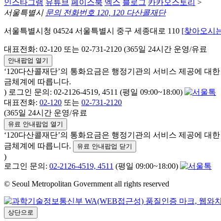
인스타그램
유튜브
페이스북
엑스
블로그
카카오스토리
>
서울특별시
문의 전화번호 120, 120 다산콜재단
서울특별시청 04524 서울특별시 중구 세종대로 110
[찾아오시는
대표전화: 02-120 또는 02-731-2120 (365일 24시간 운영/유료
안내팝업 열기
‘120다산콜재단’의 통화요금은 행정기관의 서비스 제공에 대
금체계에 따릅니다.
) 로그인 문의: 02-2126-4519, 4511 (평일 09:00~18:00)
대표전화:
02-120
또는
02-731-2120
(365일 24시간 운영/유료
유료 안내팝업 열기
‘120다산콜재단’의 통화요금은 행정기관의 서비스 제공에 대
금체계에 따릅니다.
유료 안내팝업 닫기
)
로그인 문의:
02-2126-4519, 4511
(평일 09:00~18:00)
© Seoul Metropolitan Government all rights reserved
상단으로