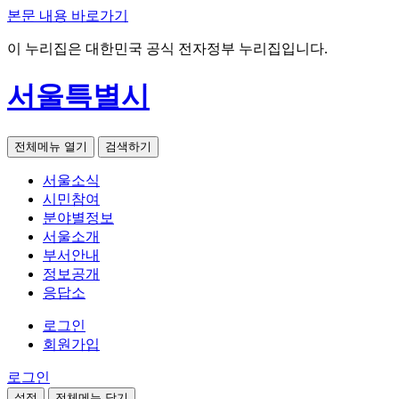
본문 내용 바로가기
이 누리집은 대한민국 공식 전자정부 누리집입니다.
서울특별시
전체메뉴 열기
검색하기
서울소식
시민참여
분야별정보
서울소개
부서안내
정보공개
응답소
로그인
회원가입
로그인
설정
전체메뉴 닫기