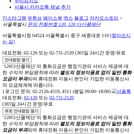
누리집지도
서울시 카카오톡 채널 추가
인스타그램
유튜브
페이스북
엑스
블로그
카카오스토리
>
서울특별시
문의 전화번호 120, 120 다산콜재단
서울특별시청 04524 서울특별시 중구 세종대로 110
[찾아오시
는 길]
대표전화: 02-120 또는 02-731-2120 (365일 24시간 운영/유료
안내팝업 열기
‘120다산콜재단’의 통화요금은 행정기관의 서비스 제공에 대
한
수익자 부담원칙에 따라
별도의 정보이용료 없이 일반 통화
요금이 부과
되며
휴대전화 이용시 본인이 가입한 이동통신사
의 요금체계에 따릅니다.
) 로그인 문의: 02-2126-4519, 4511 (평일 09:00~18:00)
대표전화:
02-120
또는
02-731-2120
(365일 24시간 운영/유료
유료 안내팝업 열기
‘120다산콜재단’의 통화요금은 행정기관의 서비스 제공에 대
한
수익자 부담원칙에 따라
별도의 정보이용료 없이 일반 통화
요금이 부과
되며
휴대전화 이용시 본인이 가입한 이동통신사