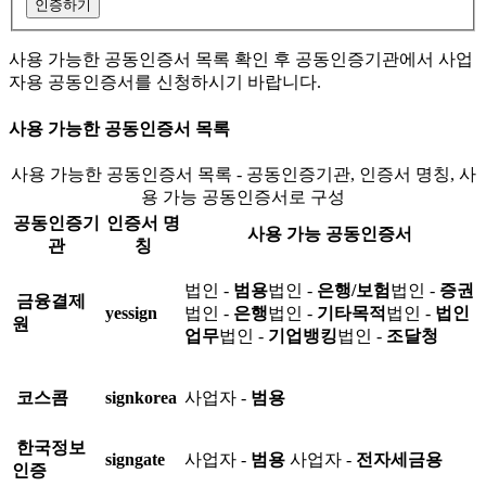
인증하기
사용 가능한 공동인증서 목록 확인 후 공동인증기관에서 사업
자용 공동인증서를 신청하시기 바랍니다.
사용 가능한 공동인증서 목록
사용 가능한 공동인증서 목록 - 공동인증기관, 인증서 명칭, 사
용 가능 공동인증서로 구성
공동인증기
인증서 명
사용 가능 공동인증서
관
칭
법인 -
범용
법인 -
은행/보험
법인 -
증권
금융결제
yessign
법인 -
은행
법인 -
기타목적
법인 -
법인
원
업무
법인 -
기업뱅킹
법인 -
조달청
코스콤
signkorea
사업자 -
범용
한국정보
signgate
사업자 -
범용
사업자 -
전자세금용
인증