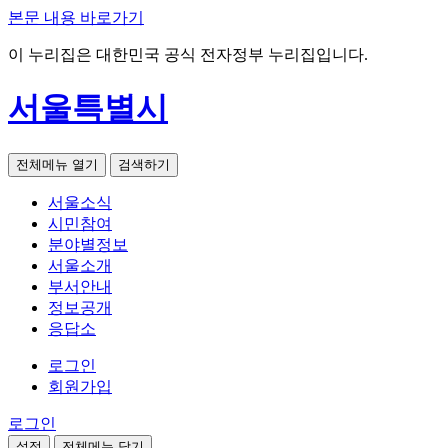
본문 내용 바로가기
이 누리집은 대한민국 공식 전자정부 누리집입니다.
서울특별시
전체메뉴 열기
검색하기
서울소식
시민참여
분야별정보
서울소개
부서안내
정보공개
응답소
로그인
회원가입
로그인
설정
전체메뉴 닫기