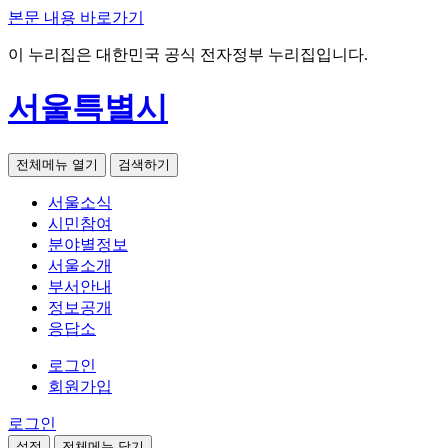
본문 내용 바로가기
이 누리집은 대한민국 공식 전자정부 누리집입니다.
서울특별시
전체메뉴 열기
검색하기
서울소식
시민참여
분야별정보
서울소개
부서안내
정보공개
응답소
로그인
회원가입
로그인
설정
전체메뉴 닫기