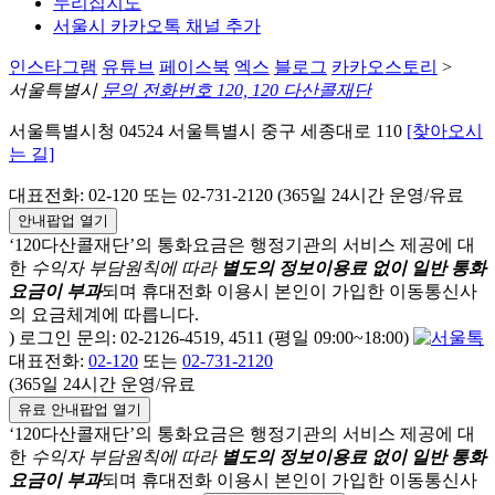
누리집지도
서울시 카카오톡 채널 추가
인스타그램
유튜브
페이스북
엑스
블로그
카카오스토리
>
서울특별시
문의 전화번호 120, 120 다산콜재단
서울특별시청 04524 서울특별시 중구 세종대로 110
[찾아오시
는 길]
대표전화: 02-120 또는 02-731-2120 (365일 24시간 운영/유료
안내팝업 열기
‘120다산콜재단’의 통화요금은 행정기관의 서비스 제공에 대
한
수익자 부담원칙에 따라
별도의 정보이용료 없이 일반 통화
요금이 부과
되며
휴대전화 이용시 본인이 가입한 이동통신사
의 요금체계에 따릅니다.
) 로그인 문의: 02-2126-4519, 4511 (평일 09:00~18:00)
대표전화:
02-120
또는
02-731-2120
(365일 24시간 운영/유료
유료 안내팝업 열기
‘120다산콜재단’의 통화요금은 행정기관의 서비스 제공에 대
한
수익자 부담원칙에 따라
별도의 정보이용료 없이 일반 통화
요금이 부과
되며
휴대전화 이용시 본인이 가입한 이동통신사