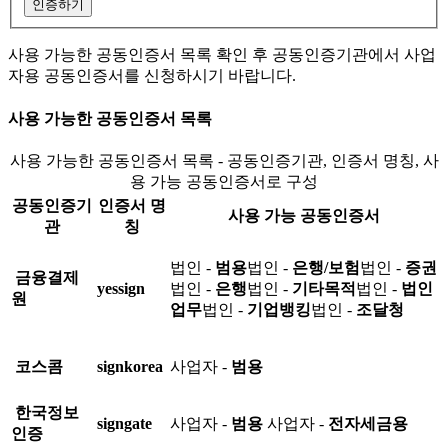
인증하기
사용 가능한 공동인증서 목록 확인 후 공동인증기관에서 사업
자용 공동인증서를 신청하시기 바랍니다.
사용 가능한 공동인증서 목록
사용 가능한 공동인증서 목록 - 공동인증기관, 인증서 명칭, 사
용 가능 공동인증서로 구성
공동인증기
인증서 명
사용 가능 공동인증서
관
칭
법인 -
범용
법인 -
은행/보험
법인 -
증권
금융결제
yessign
법인 -
은행
법인 -
기타목적
법인 -
법인
원
업무
법인 -
기업뱅킹
법인 -
조달청
코스콤
signkorea
사업자 -
범용
한국정보
signgate
사업자 -
범용
사업자 -
전자세금용
인증