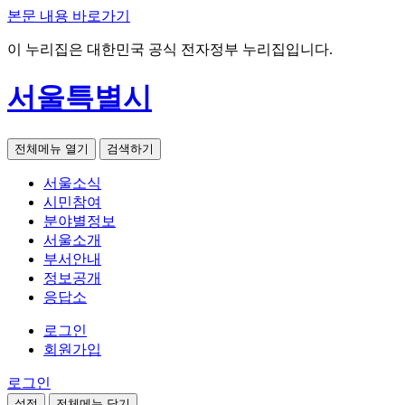
본문 내용 바로가기
이 누리집은 대한민국 공식 전자정부 누리집입니다.
서울특별시
전체메뉴 열기
검색하기
서울소식
시민참여
분야별정보
서울소개
부서안내
정보공개
응답소
로그인
회원가입
로그인
설정
전체메뉴 닫기