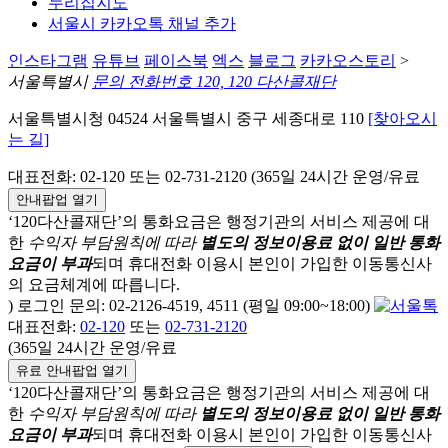
누리집지도
서울시 카카오톡 채널 추가
인스타그램
유튜브
페이스북
엑스
블로그
카카오스토리
>
서울특별시
문의 전화번호 120, 120 다산콜재단
서울특별시청 04524 서울특별시 중구 세종대로 110
[찾아오시
는 길]
대표전화: 02-120 또는 02-731-2120 (365일 24시간 운영/유료
안내팝업 열기
‘120다산콜재단’의 통화요금은 행정기관의 서비스 제공에 대
한
수익자 부담원칙에 따라
별도의 정보이용료 없이 일반 통화
요금이 부과
되며
휴대전화 이용시 본인이 가입한 이동통신사
의 요금체계에 따릅니다.
) 로그인 문의: 02-2126-4519, 4511 (평일 09:00~18:00)
대표전화:
02-120
또는
02-731-2120
(365일 24시간 운영/유료
유료 안내팝업 열기
‘120다산콜재단’의 통화요금은 행정기관의 서비스 제공에 대
한
수익자 부담원칙에 따라
별도의 정보이용료 없이 일반 통화
요금이 부과
되며
휴대전화 이용시 본인이 가입한 이동통신사