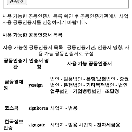
인증하기
사용 가능한 공동인증서 목록 확인 후 공동인증기관에서 사업
자용 공동인증서를 신청하시기 바랍니다.
사용 가능한 공동인증서 목록
사용 가능한 공동인증서 목록 - 공동인증기관, 인증서 명칭, 사
용 가능 공동인증서로 구성
공동인증기
인증서 명
사용 가능 공동인증서
관
칭
법인 -
범용
법인 -
은행/보험
법인 -
증권
금융결제
yessign
법인 -
은행
법인 -
기타목적
법인 -
법인
원
업무
법인 -
기업뱅킹
법인 -
조달청
코스콤
signkorea
사업자 -
범용
한국정보
signgate
사업자 -
범용
사업자 -
전자세금용
인증