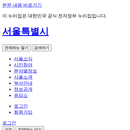
본문 내용 바로가기
이 누리집은 대한민국 공식 전자정부 누리집입니다.
서울특별시
전체메뉴 열기
검색하기
서울소식
시민참여
분야별정보
서울소개
부서안내
정보공개
응답소
로그인
회원가입
로그인
설정
전체메뉴 닫기