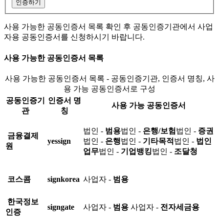
인증하기
사용 가능한 공동인증서 목록 확인 후 공동인증기관에서 사업
자용 공동인증서를 신청하시기 바랍니다.
사용 가능한 공동인증서 목록
사용 가능한 공동인증서 목록 - 공동인증기관, 인증서 명칭, 사
용 가능 공동인증서로 구성
공동인증기
인증서 명
사용 가능 공동인증서
관
칭
법인 -
범용
법인 -
은행/보험
법인 -
증권
금융결제
yessign
법인 -
은행
법인 -
기타목적
법인 -
법인
원
업무
법인 -
기업뱅킹
법인 -
조달청
코스콤
signkorea
사업자 -
범용
한국정보
signgate
사업자 -
범용
사업자 -
전자세금용
인증