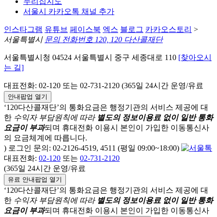
누리집지도
서울시 카카오톡 채널 추가
인스타그램
유튜브
페이스북
엑스
블로그
카카오스토리
>
서울특별시
문의 전화번호 120, 120 다산콜재단
서울특별시청 04524 서울특별시 중구 세종대로 110
[찾아오시
는 길]
대표전화: 02-120 또는 02-731-2120 (365일 24시간 운영/유료
안내팝업 열기
‘120다산콜재단’의 통화요금은 행정기관의 서비스 제공에 대
한
수익자 부담원칙에 따라
별도의 정보이용료 없이 일반 통화
요금이 부과
되며
휴대전화 이용시 본인이 가입한 이동통신사
의 요금체계에 따릅니다.
) 로그인 문의: 02-2126-4519, 4511 (평일 09:00~18:00)
대표전화:
02-120
또는
02-731-2120
(365일 24시간 운영/유료
유료 안내팝업 열기
‘120다산콜재단’의 통화요금은 행정기관의 서비스 제공에 대
한
수익자 부담원칙에 따라
별도의 정보이용료 없이 일반 통화
요금이 부과
되며
휴대전화 이용시 본인이 가입한 이동통신사