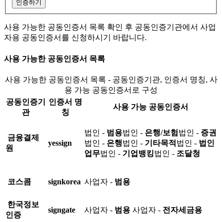
인증하기
사용 가능한 공동인증서 목록 확인 후 공동인증기관에서 사업
자용 공동인증서를 신청하시기 바랍니다.
사용 가능한 공동인증서 목록
사용 가능한 공동인증서 목록 - 공동인증기관, 인증서 명칭, 사
용 가능 공동인증서로 구성
공동인증기
인증서 명
사용 가능 공동인증서
관
칭
법인 -
범용
법인 -
은행/보험
법인 -
증권
금융결제
yessign
법인 -
은행
법인 -
기타목적
법인 -
법인
원
업무
법인 -
기업뱅킹
법인 -
조달청
코스콤
signkorea
사업자 -
범용
한국정보
signgate
사업자 -
범용
사업자 -
전자세금용
인증