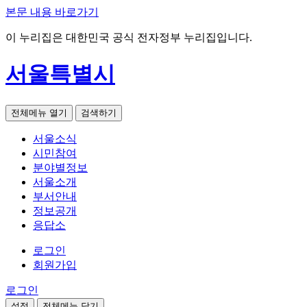
본문 내용 바로가기
이 누리집은 대한민국 공식 전자정부 누리집입니다.
서울특별시
전체메뉴 열기
검색하기
서울소식
시민참여
분야별정보
서울소개
부서안내
정보공개
응답소
로그인
회원가입
로그인
설정
전체메뉴 닫기