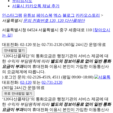
누리집지도
서울시 카카오톡 채널 추가
인스타그램
유튜브
페이스북
엑스
블로그
카카오스토리
>
서울특별시
문의 전화번호 120, 120 다산콜재단
서울특별시청 04524 서울특별시 중구 세종대로 110
[찾아오시
는 길]
대표전화: 02-120 또는 02-731-2120 (365일 24시간 운영/유료
안내팝업 열기
‘120다산콜재단’의 통화요금은 행정기관의 서비스 제공에 대
한
수익자 부담원칙에 따라
별도의 정보이용료 없이 일반 통화
요금이 부과
되며
휴대전화 이용시 본인이 가입한 이동통신사
의 요금체계에 따릅니다.
) 로그인 문의: 02-2126-4519, 4511 (평일 09:00~18:00)
대표전화:
02-120
또는
02-731-2120
(365일 24시간 운영/유료
유료 안내팝업 열기
‘120다산콜재단’의 통화요금은 행정기관의 서비스 제공에 대
한
수익자 부담원칙에 따라
별도의 정보이용료 없이 일반 통화
요금이 부과
되며
휴대전화 이용시 본인이 가입한 이동통신사