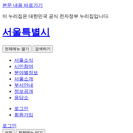
본문 내용 바로가기
이 누리집은 대한민국 공식 전자정부 누리집입니다.
서울특별시
전체메뉴 열기
검색하기
서울소식
시민참여
분야별정보
서울소개
부서안내
정보공개
응답소
로그인
회원가입
로그인
설정
전체메뉴 닫기