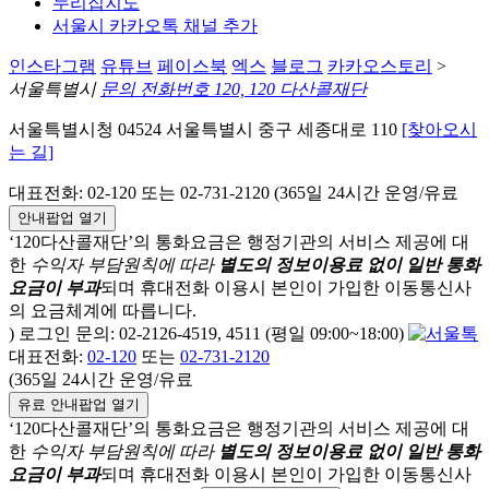
누리집지도
서울시 카카오톡 채널 추가
인스타그램
유튜브
페이스북
엑스
블로그
카카오스토리
>
서울특별시
문의 전화번호 120, 120 다산콜재단
서울특별시청 04524 서울특별시 중구 세종대로 110
[찾아오시
는 길]
대표전화: 02-120 또는 02-731-2120 (365일 24시간 운영/유료
안내팝업 열기
‘120다산콜재단’의 통화요금은 행정기관의 서비스 제공에 대
한
수익자 부담원칙에 따라
별도의 정보이용료 없이 일반 통화
요금이 부과
되며
휴대전화 이용시 본인이 가입한 이동통신사
의 요금체계에 따릅니다.
) 로그인 문의: 02-2126-4519, 4511 (평일 09:00~18:00)
대표전화:
02-120
또는
02-731-2120
(365일 24시간 운영/유료
유료 안내팝업 열기
‘120다산콜재단’의 통화요금은 행정기관의 서비스 제공에 대
한
수익자 부담원칙에 따라
별도의 정보이용료 없이 일반 통화
요금이 부과
되며
휴대전화 이용시 본인이 가입한 이동통신사