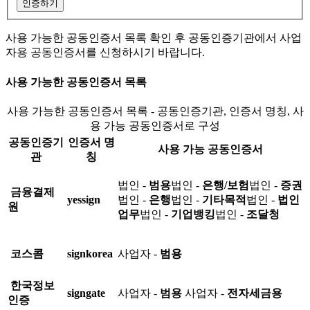
인증하기
사용 가능한 공동인증서 목록 확인 후 공동인증기관에서 사업
자용 공동인증서를 신청하시기 바랍니다.
사용 가능한 공동인증서 목록
사용 가능한 공동인증서 목록 - 공동인증기관, 인증서 명칭, 사
용 가능 공동인증서로 구성
공동인증기
인증서 명
사용 가능 공동인증서
관
칭
법인 -
범용
법인 -
은행/보험
법인 -
증권
금융결제
yessign
법인 -
은행
법인 -
기타목적
법인 -
법인
원
업무
법인 -
기업뱅킹
법인 -
조달청
코스콤
signkorea
사업자 -
범용
한국정보
signgate
사업자 -
범용
사업자 -
전자세금용
인증