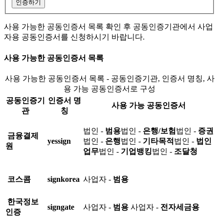
인증하기
사용 가능한 공동인증서 목록 확인 후 공동인증기관에서 사업
자용 공동인증서를 신청하시기 바랍니다.
사용 가능한 공동인증서 목록
사용 가능한 공동인증서 목록 - 공동인증기관, 인증서 명칭, 사
용 가능 공동인증서로 구성
공동인증기
인증서 명
사용 가능 공동인증서
관
칭
법인 -
범용
법인 -
은행/보험
법인 -
증권
금융결제
yessign
법인 -
은행
법인 -
기타목적
법인 -
법인
원
업무
법인 -
기업뱅킹
법인 -
조달청
코스콤
signkorea
사업자 -
범용
한국정보
signgate
사업자 -
범용
사업자 -
전자세금용
인증