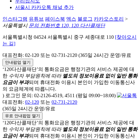
누리집지도
서울시 카카오톡 채널 추가
인스타그램
유튜브
페이스북
엑스
블로그
카카오스토리
>
서울특별시
문의 전화번호 120, 120 다산콜재단
서울특별시청 04524 서울특별시 중구 세종대로 110
[찾아오시
는 길]
대표전화: 02-120 또는 02-731-2120 (365일 24시간 운영/유료
안내팝업 열기
‘120다산콜재단’의 통화요금은 행정기관의 서비스 제공에 대
한
수익자 부담원칙에 따라
별도의 정보이용료 없이 일반 통화
요금이 부과
되며
휴대전화 이용시 본인이 가입한 이동통신사
의 요금체계에 따릅니다.
) 로그인 문의: 02-2126-4519, 4511 (평일 09:00~18:00)
대표전화:
02-120
또는
02-731-2120
(365일 24시간 운영/유료
유료 안내팝업 열기
‘120다산콜재단’의 통화요금은 행정기관의 서비스 제공에 대
한
수익자 부담원칙에 따라
별도의 정보이용료 없이 일반 통화
요금이 부과
되며
휴대전화 이용시 본인이 가입한 이동통신사