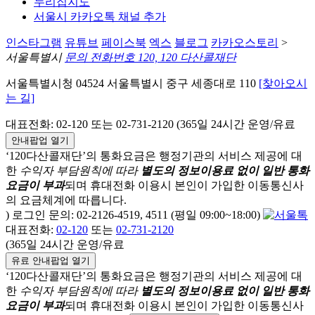
누리집지도
서울시 카카오톡 채널 추가
인스타그램
유튜브
페이스북
엑스
블로그
카카오스토리
>
서울특별시
문의 전화번호 120, 120 다산콜재단
서울특별시청 04524 서울특별시 중구 세종대로 110
[찾아오시
는 길]
대표전화: 02-120 또는 02-731-2120 (365일 24시간 운영/유료
안내팝업 열기
‘120다산콜재단’의 통화요금은 행정기관의 서비스 제공에 대
한
수익자 부담원칙에 따라
별도의 정보이용료 없이 일반 통화
요금이 부과
되며
휴대전화 이용시 본인이 가입한 이동통신사
의 요금체계에 따릅니다.
) 로그인 문의: 02-2126-4519, 4511 (평일 09:00~18:00)
대표전화:
02-120
또는
02-731-2120
(365일 24시간 운영/유료
유료 안내팝업 열기
‘120다산콜재단’의 통화요금은 행정기관의 서비스 제공에 대
한
수익자 부담원칙에 따라
별도의 정보이용료 없이 일반 통화
요금이 부과
되며
휴대전화 이용시 본인이 가입한 이동통신사