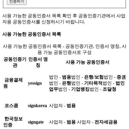
인증하기
사용 가능한 공동인증서 목록 확인 후 공동인증기관에서 사업
자용 공동인증서를 신청하시기 바랍니다.
사용 가능한 공동인증서 목록
사용 가능한 공동인증서 목록 - 공동인증기관, 인증서 명칭, 사
용 가능 공동인증서로 구성
공동인증기
인증서 명
사용 가능 공동인증서
관
칭
법인 -
범용
법인 -
은행/보험
법인 -
증권
금융결제
yessign
법인 -
은행
법인 -
기타목적
법인 -
법인
원
업무
법인 -
기업뱅킹
법인 -
조달청
코스콤
signkorea
사업자 -
범용
한국정보
signgate
사업자 -
범용
사업자 -
전자세금용
인증