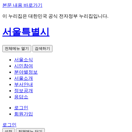
본문 내용 바로가기
이 누리집은 대한민국 공식 전자정부 누리집입니다.
서울특별시
전체메뉴 열기
검색하기
서울소식
시민참여
분야별정보
서울소개
부서안내
정보공개
응답소
로그인
회원가입
로그인
설정
전체메뉴 닫기