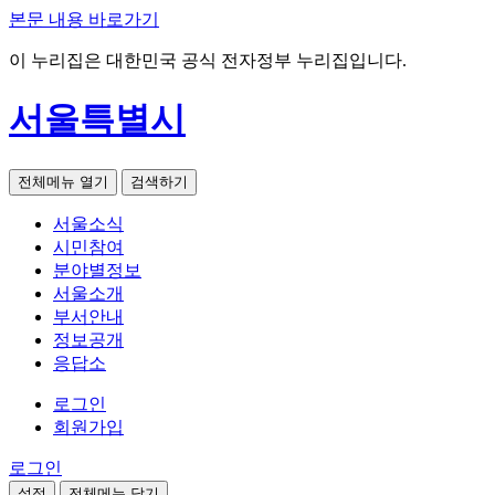
본문 내용 바로가기
이 누리집은 대한민국 공식 전자정부 누리집입니다.
서울특별시
전체메뉴 열기
검색하기
서울소식
시민참여
분야별정보
서울소개
부서안내
정보공개
응답소
로그인
회원가입
로그인
설정
전체메뉴 닫기