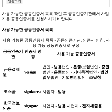
인증하기
사용 가능한 공동인증서 목록 확인 후 공동인증기관에서 사업
자용 공동인증서를 신청하시기 바랍니다.
사용 가능한 공동인증서 목록
사용 가능한 공동인증서 목록 - 공동인증기관, 인증서 명칭, 사
용 가능 공동인증서로 구성
공동인증기
인증서 명
사용 가능 공동인증서
관
칭
법인 -
범용
법인 -
은행/보험
법인 -
증권
금융결제
yessign
법인 -
은행
법인 -
기타목적
법인 -
법인
원
업무
법인 -
기업뱅킹
법인 -
조달청
코스콤
signkorea
사업자 -
범용
한국정보
signgate
사업자 -
범용
사업자 -
전자세금용
인증