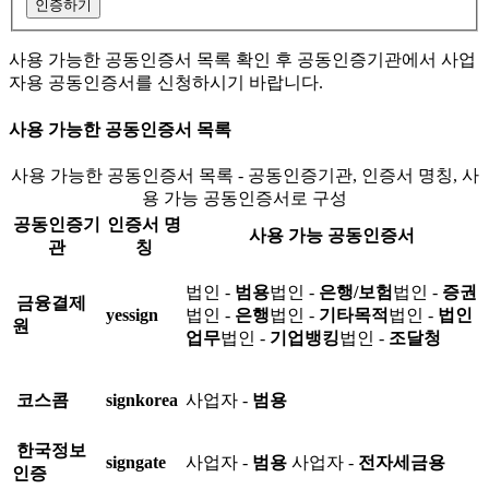
인증하기
사용 가능한 공동인증서 목록 확인 후 공동인증기관에서 사업
자용 공동인증서를 신청하시기 바랍니다.
사용 가능한 공동인증서 목록
사용 가능한 공동인증서 목록 - 공동인증기관, 인증서 명칭, 사
용 가능 공동인증서로 구성
공동인증기
인증서 명
사용 가능 공동인증서
관
칭
법인 -
범용
법인 -
은행/보험
법인 -
증권
금융결제
yessign
법인 -
은행
법인 -
기타목적
법인 -
법인
원
업무
법인 -
기업뱅킹
법인 -
조달청
코스콤
signkorea
사업자 -
범용
한국정보
signgate
사업자 -
범용
사업자 -
전자세금용
인증