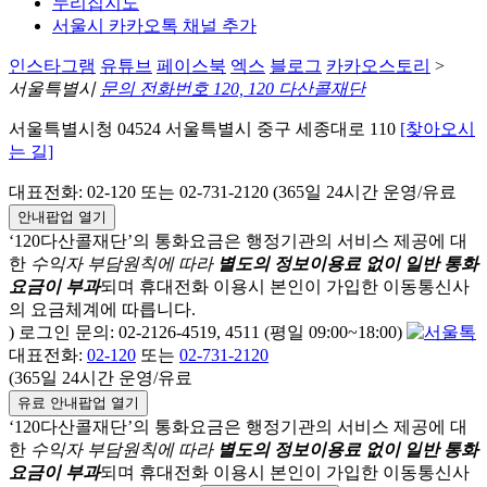
누리집지도
서울시 카카오톡 채널 추가
인스타그램
유튜브
페이스북
엑스
블로그
카카오스토리
>
서울특별시
문의 전화번호 120, 120 다산콜재단
서울특별시청 04524 서울특별시 중구 세종대로 110
[찾아오시
는 길]
대표전화: 02-120 또는 02-731-2120 (365일 24시간 운영/유료
안내팝업 열기
‘120다산콜재단’의 통화요금은 행정기관의 서비스 제공에 대
한
수익자 부담원칙에 따라
별도의 정보이용료 없이 일반 통화
요금이 부과
되며
휴대전화 이용시 본인이 가입한 이동통신사
의 요금체계에 따릅니다.
) 로그인 문의: 02-2126-4519, 4511 (평일 09:00~18:00)
대표전화:
02-120
또는
02-731-2120
(365일 24시간 운영/유료
유료 안내팝업 열기
‘120다산콜재단’의 통화요금은 행정기관의 서비스 제공에 대
한
수익자 부담원칙에 따라
별도의 정보이용료 없이 일반 통화
요금이 부과
되며
휴대전화 이용시 본인이 가입한 이동통신사