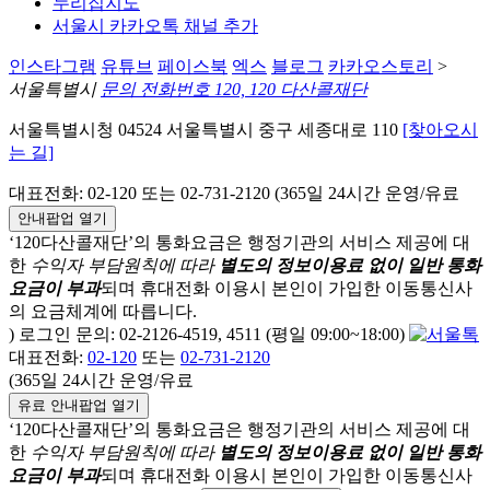
누리집지도
서울시 카카오톡 채널 추가
인스타그램
유튜브
페이스북
엑스
블로그
카카오스토리
>
서울특별시
문의 전화번호 120, 120 다산콜재단
서울특별시청 04524 서울특별시 중구 세종대로 110
[찾아오시
는 길]
대표전화: 02-120 또는 02-731-2120 (365일 24시간 운영/유료
안내팝업 열기
‘120다산콜재단’의 통화요금은 행정기관의 서비스 제공에 대
한
수익자 부담원칙에 따라
별도의 정보이용료 없이 일반 통화
요금이 부과
되며
휴대전화 이용시 본인이 가입한 이동통신사
의 요금체계에 따릅니다.
) 로그인 문의: 02-2126-4519, 4511 (평일 09:00~18:00)
대표전화:
02-120
또는
02-731-2120
(365일 24시간 운영/유료
유료 안내팝업 열기
‘120다산콜재단’의 통화요금은 행정기관의 서비스 제공에 대
한
수익자 부담원칙에 따라
별도의 정보이용료 없이 일반 통화
요금이 부과
되며
휴대전화 이용시 본인이 가입한 이동통신사