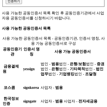
인증하기
사용 가능한 공동인증서 목록 확인 후 공동인증기관에서 사업
자용 공동인증서를 신청하시기 바랍니다.
사용 가능한 공동인증서 목록
사용 가능한 공동인증서 목록 - 공동인증기관, 인증서 명칭, 사
용 가능 공동인증서로 구성
공동인증기
인증서 명
사용 가능 공동인증서
관
칭
법인 -
범용
법인 -
은행/보험
법인 -
증권
금융결제
yessign
법인 -
은행
법인 -
기타목적
법인 -
법인
원
업무
법인 -
기업뱅킹
법인 -
조달청
코스콤
signkorea
사업자 -
범용
한국정보
signgate
사업자 -
범용
사업자 -
전자세금용
인증