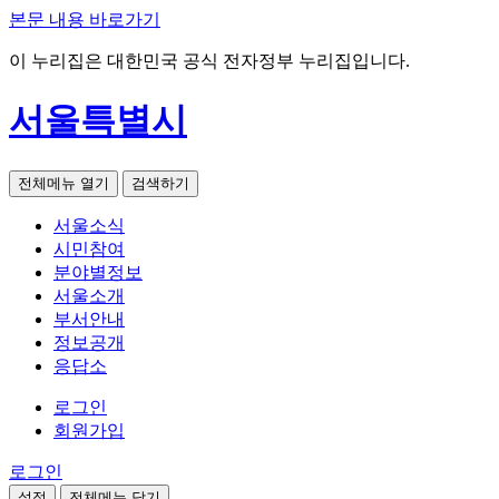
본문 내용 바로가기
이 누리집은 대한민국 공식 전자정부 누리집입니다.
서울특별시
전체메뉴 열기
검색하기
서울소식
시민참여
분야별정보
서울소개
부서안내
정보공개
응답소
로그인
회원가입
로그인
설정
전체메뉴 닫기