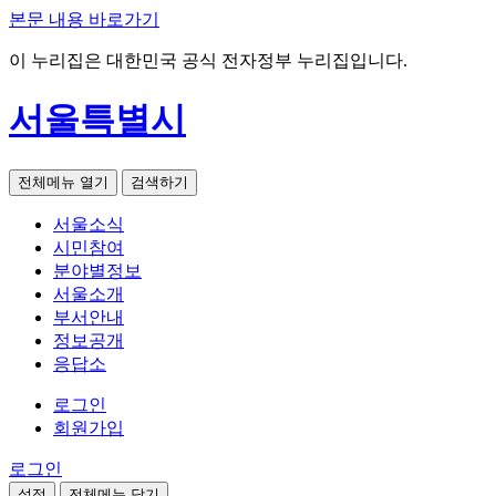
본문 내용 바로가기
이 누리집은 대한민국 공식 전자정부 누리집입니다.
서울특별시
전체메뉴 열기
검색하기
서울소식
시민참여
분야별정보
서울소개
부서안내
정보공개
응답소
로그인
회원가입
로그인
설정
전체메뉴 닫기