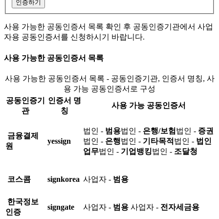
인증하기
사용 가능한 공동인증서 목록 확인 후 공동인증기관에서 사업
자용 공동인증서를 신청하시기 바랍니다.
사용 가능한 공동인증서 목록
사용 가능한 공동인증서 목록 - 공동인증기관, 인증서 명칭, 사
용 가능 공동인증서로 구성
공동인증기
인증서 명
사용 가능 공동인증서
관
칭
법인 -
범용
법인 -
은행/보험
법인 -
증권
금융결제
yessign
법인 -
은행
법인 -
기타목적
법인 -
법인
원
업무
법인 -
기업뱅킹
법인 -
조달청
코스콤
signkorea
사업자 -
범용
한국정보
signgate
사업자 -
범용
사업자 -
전자세금용
인증