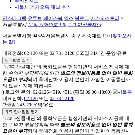
누리집지도
서울시 카카오톡 채널 추가
인스타그램
유튜브
페이스북
엑스
블로그
카카오스토리
>
서울특별시
문의 전화번호 120, 120 다산콜재단
서울특별시청 04524 서울특별시 중구 세종대로 110
[찾아오시
는 길]
대표전화: 02-120 또는 02-731-2120 (365일 24시간 운영/유료
안내팝업 열기
‘120다산콜재단’의 통화요금은 행정기관의 서비스 제공에 대
한
수익자 부담원칙에 따라
별도의 정보이용료 없이 일반 통화
요금이 부과
되며
휴대전화 이용시 본인이 가입한 이동통신사
의 요금체계에 따릅니다.
) 로그인 문의: 02-2126-4519, 4511 (평일 09:00~18:00)
대표전화:
02-120
또는
02-731-2120
(365일 24시간 운영/유료
유료 안내팝업 열기
‘120다산콜재단’의 통화요금은 행정기관의 서비스 제공에 대
한
수익자 부담원칙에 따라
별도의 정보이용료 없이 일반 통화
요금이 부과
되며
휴대전화 이용시 본인이 가입한 이동통신사