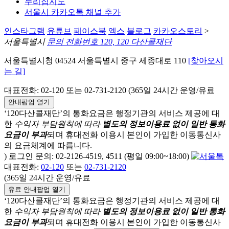
누리집지도
서울시 카카오톡 채널 추가
인스타그램
유튜브
페이스북
엑스
블로그
카카오스토리
>
서울특별시
문의 전화번호 120, 120 다산콜재단
서울특별시청 04524 서울특별시 중구 세종대로 110
[찾아오시
는 길]
대표전화: 02-120 또는 02-731-2120 (365일 24시간 운영/유료
안내팝업 열기
‘120다산콜재단’의 통화요금은 행정기관의 서비스 제공에 대
한
수익자 부담원칙에 따라
별도의 정보이용료 없이 일반 통화
요금이 부과
되며
휴대전화 이용시 본인이 가입한 이동통신사
의 요금체계에 따릅니다.
) 로그인 문의: 02-2126-4519, 4511 (평일 09:00~18:00)
대표전화:
02-120
또는
02-731-2120
(365일 24시간 운영/유료
유료 안내팝업 열기
‘120다산콜재단’의 통화요금은 행정기관의 서비스 제공에 대
한
수익자 부담원칙에 따라
별도의 정보이용료 없이 일반 통화
요금이 부과
되며
휴대전화 이용시 본인이 가입한 이동통신사