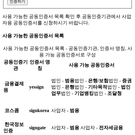
인증하기
사용 가능한 공동인증서 목록 확인 후 공동인증기관에서 사업
자용 공동인증서를 신청하시기 바랍니다.
사용 가능한 공동인증서 목록
사용 가능한 공동인증서 목록 - 공동인증기관, 인증서 명칭, 사
용 가능 공동인증서로 구성
공동인증기
인증서 명
사용 가능 공동인증서
관
칭
법인 -
범용
법인 -
은행/보험
법인 -
증권
금융결제
yessign
법인 -
은행
법인 -
기타목적
법인 -
법인
원
업무
법인 -
기업뱅킹
법인 -
조달청
코스콤
signkorea
사업자 -
범용
한국정보
signgate
사업자 -
범용
사업자 -
전자세금용
인증