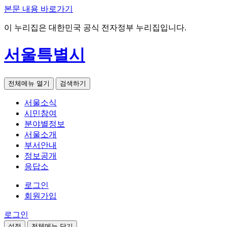
본문 내용 바로가기
이 누리집은 대한민국 공식 전자정부 누리집입니다.
서울특별시
전체메뉴 열기
검색하기
서울소식
시민참여
분야별정보
서울소개
부서안내
정보공개
응답소
로그인
회원가입
로그인
설정
전체메뉴 닫기