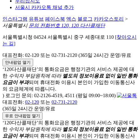
누리집지도
서울시 카카오톡 채널 추가
인스타그램
유튜브
페이스북
엑스
블로그
카카오스토리
>
서울특별시
문의 전화번호 120, 120 다산콜재단
서울특별시청 04524 서울특별시 중구 세종대로 110
[찾아오시
는 길]
대표전화: 02-120 또는 02-731-2120 (365일 24시간 운영/유료
안내팝업 열기
‘120다산콜재단’의 통화요금은 행정기관의 서비스 제공에 대
한
수익자 부담원칙에 따라
별도의 정보이용료 없이 일반 통화
요금이 부과
되며
휴대전화 이용시 본인이 가입한 이동통신사
의 요금체계에 따릅니다.
) 로그인 문의: 02-2126-4519, 4511 (평일 09:00~18:00)
대표전화:
02-120
또는
02-731-2120
(365일 24시간 운영/유료
유료 안내팝업 열기
‘120다산콜재단’의 통화요금은 행정기관의 서비스 제공에 대
한
수익자 부담원칙에 따라
별도의 정보이용료 없이 일반 통화
요금이 부과
되며
휴대전화 이용시 본인이 가입한 이동통신사