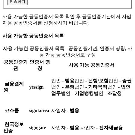
인증하기
사용 가능한 공동인증서 목록 확인 후 공동인증기관에서 사업
자용 공동인증서를 신청하시기 바랍니다.
사용 가능한 공동인증서 목록
사용 가능한 공동인증서 목록 - 공동인증기관, 인증서 명칭, 사
용 가능 공동인증서로 구성
공동인증기
인증서 명
사용 가능 공동인증서
관
칭
법인 -
범용
법인 -
은행/보험
법인 -
증권
금융결제
yessign
법인 -
은행
법인 -
기타목적
법인 -
법인
원
업무
법인 -
기업뱅킹
법인 -
조달청
코스콤
signkorea
사업자 -
범용
한국정보
signgate
사업자 -
범용
사업자 -
전자세금용
인증