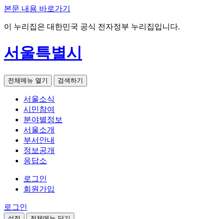
본문 내용 바로가기
이 누리집은 대한민국 공식 전자정부 누리집입니다.
서울특별시
전체메뉴 열기
검색하기
서울소식
시민참여
분야별정보
서울소개
부서안내
정보공개
응답소
로그인
회원가입
로그인
설정
전체메뉴 닫기