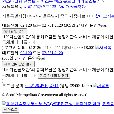
인스타그램
유튜브
페이스북
엑스
블로그
카카오스토리
>
서울특별시
문의 전화번호 120, 120 다산콜재단
서울특별시청 04524 서울특별시 중구 세종대로 110
[찾아오시는
대표전화: 02-120 또는 02-731-2120 (365일 24시간 운영/유료
안내팝업 열기
‘120다산콜재단’의 통화요금은 행정기관의 서비스 제공에 대
금체계에 따릅니다.
) 로그인 문의: 02-2126-4519, 4511 (평일 09:00~18:00)
대표전화:
02-120
또는
02-731-2120
(365일 24시간 운영/유료
유료 안내팝업 열기
‘120다산콜재단’의 통화요금은 행정기관의 서비스 제공에 대
금체계에 따릅니다.
유료 안내팝업 닫기
)
로그인 문의:
02-2126-4519, 4511
(평일 09:00~18:00)
© Seoul Metropolitan Government all rights reserved
상단으로