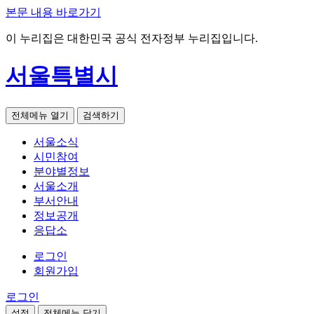
본문 내용 바로가기
이 누리집은 대한민국 공식 전자정부 누리집입니다.
서울특별시
전체메뉴 열기
검색하기
서울소식
시민참여
분야별정보
서울소개
부서안내
정보공개
응답소
로그인
회원가입
로그인
설정
전체메뉴 닫기