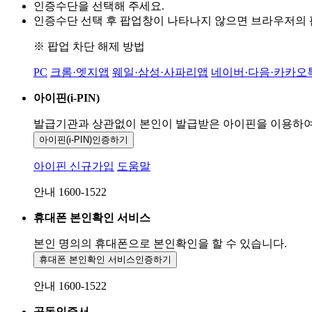
인증수단을 선택해 주세요.
인증수단 선택 후 팝업창이 나타나지 않으면 브라우저의
※ 팝업 차단 해제 방법
PC
크롬·엣지앱
웨일·삼성·사파리앱
네이버·다음·카카오
아이핀(i-PIN)
발급기관과 상관없이 본인이 발급받은
아이핀을 이용하
아이핀(i-PIN)
인증하기
아이핀 신규가입
도움말
안내 1600-1522
휴대폰 본인확인 서비스
본인 명의의 휴대폰으로
본인확인을 할 수 있습니다.
휴대폰 본인확인 서비스
인증하기
안내 1600-1522
공동인증서