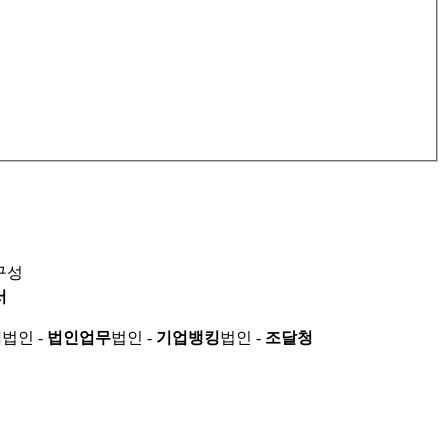
구성
서
적
법인 -
법인업무
법인 -
기업뱅킹
법인 -
조달청