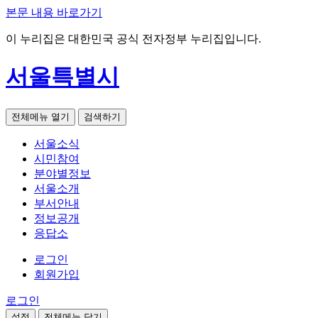
본문 내용 바로가기
이 누리집은 대한민국 공식 전자정부 누리집입니다.
서울특별시
전체메뉴 열기
검색하기
서울소식
시민참여
분야별정보
서울소개
부서안내
정보공개
응답소
로그인
회원가입
로그인
설정
전체메뉴 닫기