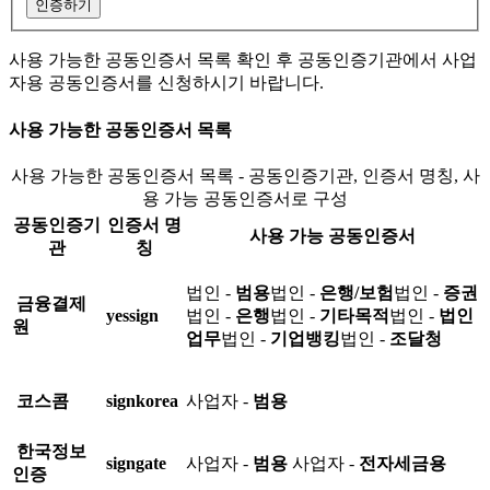
인증하기
사용 가능한 공동인증서 목록 확인 후 공동인증기관에서 사업
자용 공동인증서를 신청하시기 바랍니다.
사용 가능한 공동인증서 목록
사용 가능한 공동인증서 목록 - 공동인증기관, 인증서 명칭, 사
용 가능 공동인증서로 구성
공동인증기
인증서 명
사용 가능 공동인증서
관
칭
법인 -
범용
법인 -
은행/보험
법인 -
증권
금융결제
yessign
법인 -
은행
법인 -
기타목적
법인 -
법인
원
업무
법인 -
기업뱅킹
법인 -
조달청
코스콤
signkorea
사업자 -
범용
한국정보
signgate
사업자 -
범용
사업자 -
전자세금용
인증