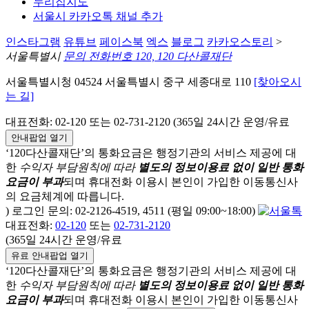
누리집지도
서울시 카카오톡 채널 추가
인스타그램
유튜브
페이스북
엑스
블로그
카카오스토리
>
서울특별시
문의 전화번호 120, 120 다산콜재단
서울특별시청 04524 서울특별시 중구 세종대로 110
[찾아오시
는 길]
대표전화: 02-120 또는 02-731-2120 (365일 24시간 운영/유료
안내팝업 열기
‘120다산콜재단’의 통화요금은 행정기관의 서비스 제공에 대
한
수익자 부담원칙에 따라
별도의 정보이용료 없이 일반 통화
요금이 부과
되며
휴대전화 이용시 본인이 가입한 이동통신사
의 요금체계에 따릅니다.
) 로그인 문의: 02-2126-4519, 4511 (평일 09:00~18:00)
대표전화:
02-120
또는
02-731-2120
(365일 24시간 운영/유료
유료 안내팝업 열기
‘120다산콜재단’의 통화요금은 행정기관의 서비스 제공에 대
한
수익자 부담원칙에 따라
별도의 정보이용료 없이 일반 통화
요금이 부과
되며
휴대전화 이용시 본인이 가입한 이동통신사