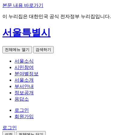
본문 내용 바로가기
이 누리집은 대한민국 공식 전자정부 누리집입니다.
서울특별시
전체메뉴 열기
검색하기
서울소식
시민참여
분야별정보
서울소개
부서안내
정보공개
응답소
로그인
회원가입
로그인
설정
전체메뉴 닫기