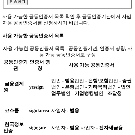
인증하기
사용 가능한 공동인증서 목록 확인 후 공동인증기관에서 사업
자용 공동인증서를 신청하시기 바랍니다.
사용 가능한 공동인증서 목록
사용 가능한 공동인증서 목록 - 공동인증기관, 인증서 명칭, 사
용 가능 공동인증서로 구성
공동인증기
인증서 명
사용 가능 공동인증서
관
칭
법인 -
범용
법인 -
은행/보험
법인 -
증권
금융결제
yessign
법인 -
은행
법인 -
기타목적
법인 -
법인
원
업무
법인 -
기업뱅킹
법인 -
조달청
코스콤
signkorea
사업자 -
범용
한국정보
signgate
사업자 -
범용
사업자 -
전자세금용
인증