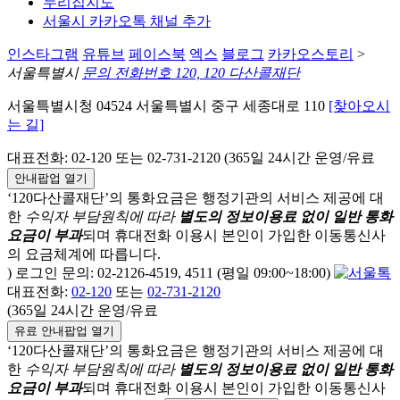
누리집지도
서울시 카카오톡 채널 추가
인스타그램
유튜브
페이스북
엑스
블로그
카카오스토리
>
서울특별시
문의 전화번호 120, 120 다산콜재단
서울특별시청 04524 서울특별시 중구 세종대로 110
[찾아오시
는 길]
대표전화: 02-120 또는 02-731-2120 (365일 24시간 운영/유료
안내팝업 열기
‘120다산콜재단’의 통화요금은 행정기관의 서비스 제공에 대
한
수익자 부담원칙에 따라
별도의 정보이용료 없이 일반 통화
요금이 부과
되며
휴대전화 이용시 본인이 가입한 이동통신사
의 요금체계에 따릅니다.
) 로그인 문의: 02-2126-4519, 4511 (평일 09:00~18:00)
대표전화:
02-120
또는
02-731-2120
(365일 24시간 운영/유료
유료 안내팝업 열기
‘120다산콜재단’의 통화요금은 행정기관의 서비스 제공에 대
한
수익자 부담원칙에 따라
별도의 정보이용료 없이 일반 통화
요금이 부과
되며
휴대전화 이용시 본인이 가입한 이동통신사