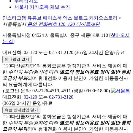
누리집지도
서울시 카카오톡 채널 추가
인스타그램
유튜브
페이스북
엑스
블로그
카카오스토리
>
서울특별시
문의 전화번호 120, 120 다산콜재단
서울특별시청 04524 서울특별시 중구 세종대로 110
[찾아오시
는 길]
대표전화: 02-120 또는 02-731-2120 (365일 24시간 운영/유료
안내팝업 열기
‘120다산콜재단’의 통화요금은 행정기관의 서비스 제공에 대
한
수익자 부담원칙에 따라
별도의 정보이용료 없이 일반 통화
요금이 부과
되며
휴대전화 이용시 본인이 가입한 이동통신사
의 요금체계에 따릅니다.
) 로그인 문의: 02-2126-4519, 4511 (평일 09:00~18:00)
대표전화:
02-120
또는
02-731-2120
(365일 24시간 운영/유료
유료 안내팝업 열기
‘120다산콜재단’의 통화요금은 행정기관의 서비스 제공에 대
한
수익자 부담원칙에 따라
별도의 정보이용료 없이 일반 통화
요금이 부과
되며
휴대전화 이용시 본인이 가입한 이동통신사