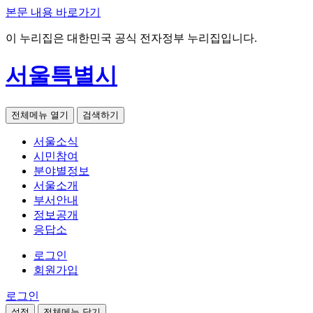
본문 내용 바로가기
이 누리집은 대한민국 공식 전자정부 누리집입니다.
서울특별시
전체메뉴 열기
검색하기
서울소식
시민참여
분야별정보
서울소개
부서안내
정보공개
응답소
로그인
회원가입
로그인
설정
전체메뉴 닫기