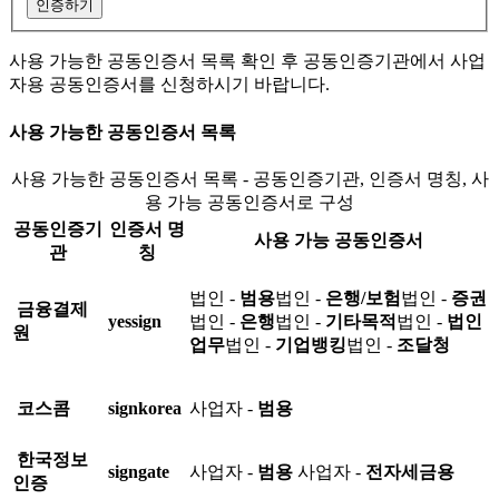
인증하기
사용 가능한 공동인증서 목록 확인 후 공동인증기관에서 사업
자용 공동인증서를 신청하시기 바랍니다.
사용 가능한 공동인증서 목록
사용 가능한 공동인증서 목록 - 공동인증기관, 인증서 명칭, 사
용 가능 공동인증서로 구성
공동인증기
인증서 명
사용 가능 공동인증서
관
칭
법인 -
범용
법인 -
은행/보험
법인 -
증권
금융결제
yessign
법인 -
은행
법인 -
기타목적
법인 -
법인
원
업무
법인 -
기업뱅킹
법인 -
조달청
코스콤
signkorea
사업자 -
범용
한국정보
signgate
사업자 -
범용
사업자 -
전자세금용
인증