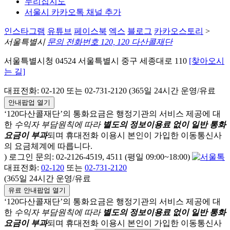
누리집지도
서울시 카카오톡 채널 추가
인스타그램
유튜브
페이스북
엑스
블로그
카카오스토리
>
서울특별시
문의 전화번호 120, 120 다산콜재단
서울특별시청 04524 서울특별시 중구 세종대로 110
[찾아오시
는 길]
대표전화: 02-120 또는 02-731-2120 (365일 24시간 운영/유료
안내팝업 열기
‘120다산콜재단’의 통화요금은 행정기관의 서비스 제공에 대
한
수익자 부담원칙에 따라
별도의 정보이용료 없이 일반 통화
요금이 부과
되며
휴대전화 이용시 본인이 가입한 이동통신사
의 요금체계에 따릅니다.
) 로그인 문의: 02-2126-4519, 4511 (평일 09:00~18:00)
대표전화:
02-120
또는
02-731-2120
(365일 24시간 운영/유료
유료 안내팝업 열기
‘120다산콜재단’의 통화요금은 행정기관의 서비스 제공에 대
한
수익자 부담원칙에 따라
별도의 정보이용료 없이 일반 통화
요금이 부과
되며
휴대전화 이용시 본인이 가입한 이동통신사