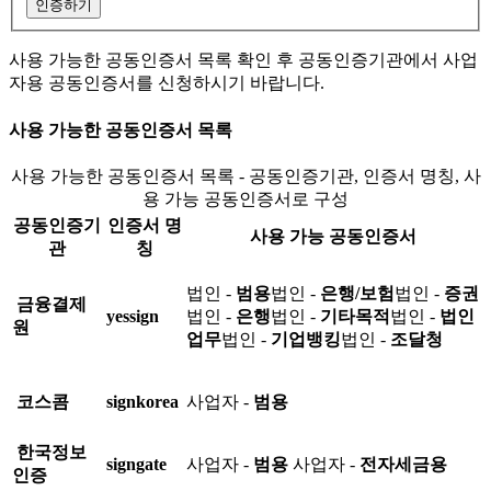
인증하기
사용 가능한 공동인증서 목록 확인 후 공동인증기관에서 사업
자용 공동인증서를 신청하시기 바랍니다.
사용 가능한 공동인증서 목록
사용 가능한 공동인증서 목록 - 공동인증기관, 인증서 명칭, 사
용 가능 공동인증서로 구성
공동인증기
인증서 명
사용 가능 공동인증서
관
칭
법인 -
범용
법인 -
은행/보험
법인 -
증권
금융결제
yessign
법인 -
은행
법인 -
기타목적
법인 -
법인
원
업무
법인 -
기업뱅킹
법인 -
조달청
코스콤
signkorea
사업자 -
범용
한국정보
signgate
사업자 -
범용
사업자 -
전자세금용
인증