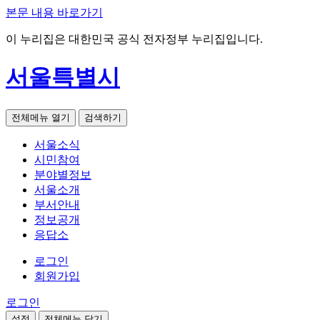
본문 내용 바로가기
이 누리집은 대한민국 공식 전자정부 누리집입니다.
서울특별시
전체메뉴 열기
검색하기
서울소식
시민참여
분야별정보
서울소개
부서안내
정보공개
응답소
로그인
회원가입
로그인
설정
전체메뉴 닫기