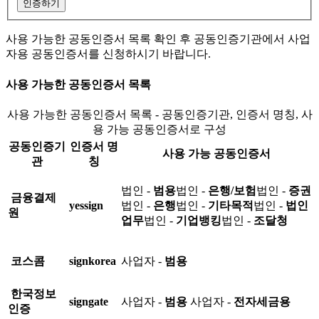
인증하기
사용 가능한 공동인증서 목록 확인 후 공동인증기관에서 사업
자용 공동인증서를 신청하시기 바랍니다.
사용 가능한 공동인증서 목록
사용 가능한 공동인증서 목록 - 공동인증기관, 인증서 명칭, 사
용 가능 공동인증서로 구성
공동인증기
인증서 명
사용 가능 공동인증서
관
칭
법인 -
범용
법인 -
은행/보험
법인 -
증권
금융결제
yessign
법인 -
은행
법인 -
기타목적
법인 -
법인
원
업무
법인 -
기업뱅킹
법인 -
조달청
코스콤
signkorea
사업자 -
범용
한국정보
signgate
사업자 -
범용
사업자 -
전자세금용
인증