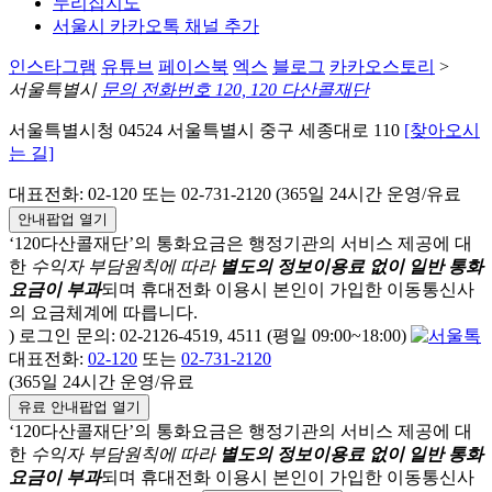
누리집지도
서울시 카카오톡 채널 추가
인스타그램
유튜브
페이스북
엑스
블로그
카카오스토리
>
서울특별시
문의 전화번호 120, 120 다산콜재단
서울특별시청 04524 서울특별시 중구 세종대로 110
[찾아오시
는 길]
대표전화: 02-120 또는 02-731-2120 (365일 24시간 운영/유료
안내팝업 열기
‘120다산콜재단’의 통화요금은 행정기관의 서비스 제공에 대
한
수익자 부담원칙에 따라
별도의 정보이용료 없이 일반 통화
요금이 부과
되며
휴대전화 이용시 본인이 가입한 이동통신사
의 요금체계에 따릅니다.
) 로그인 문의: 02-2126-4519, 4511 (평일 09:00~18:00)
대표전화:
02-120
또는
02-731-2120
(365일 24시간 운영/유료
유료 안내팝업 열기
‘120다산콜재단’의 통화요금은 행정기관의 서비스 제공에 대
한
수익자 부담원칙에 따라
별도의 정보이용료 없이 일반 통화
요금이 부과
되며
휴대전화 이용시 본인이 가입한 이동통신사