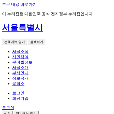
본문 내용 바로가기
이 누리집은 대한민국 공식 전자정부 누리집입니다.
서울특별시
전체메뉴 열기
검색하기
서울소식
시민참여
분야별정보
서울소개
부서안내
정보공개
응답소
로그인
회원가입
로그인
설정
전체메뉴 닫기