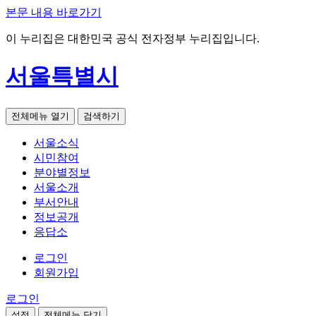
본문 내용 바로가기
이 누리집은 대한민국 공식 전자정부 누리집입니다.
서울특별시
전체메뉴 열기
검색하기
서울소식
시민참여
분야별정보
서울소개
부서안내
정보공개
응답소
로그인
회원가입
로그인
설정
전체메뉴 닫기