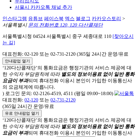
누리집지도
서울시 카카오톡 채널 추가
인스타그램
유튜브
페이스북
엑스
블로그
카카오스토리
>
서울특별시
문의 전화번호 120, 120 다산콜재단
서울특별시청 04524 서울특별시 중구 세종대로 110
[찾아오시
는 길]
대표전화: 02-120 또는 02-731-2120 (365일 24시간 운영/유료
안내팝업 열기
‘120다산콜재단’의 통화요금은 행정기관의 서비스 제공에 대
한
수익자 부담원칙에 따라
별도의 정보이용료 없이 일반 통화
요금이 부과
되며
휴대전화 이용시 본인이 가입한 이동통신사
의 요금체계에 따릅니다.
) 로그인 문의: 02-2126-4519, 4511 (평일 09:00~18:00)
대표전화:
02-120
또는
02-731-2120
(365일 24시간 운영/유료
유료 안내팝업 열기
‘120다산콜재단’의 통화요금은 행정기관의 서비스 제공에 대
한
수익자 부담원칙에 따라
별도의 정보이용료 없이 일반 통화
요금이 부과
되며
휴대전화 이용시 본인이 가입한 이동통신사