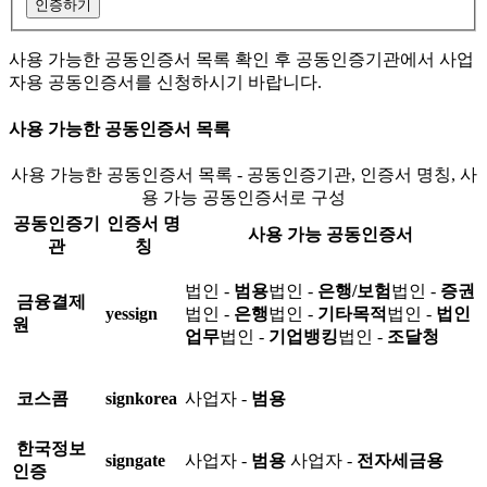
인증하기
사용 가능한 공동인증서 목록 확인 후 공동인증기관에서 사업
자용 공동인증서를 신청하시기 바랍니다.
사용 가능한 공동인증서 목록
사용 가능한 공동인증서 목록 - 공동인증기관, 인증서 명칭, 사
용 가능 공동인증서로 구성
공동인증기
인증서 명
사용 가능 공동인증서
관
칭
법인 -
범용
법인 -
은행/보험
법인 -
증권
금융결제
yessign
법인 -
은행
법인 -
기타목적
법인 -
법인
원
업무
법인 -
기업뱅킹
법인 -
조달청
코스콤
signkorea
사업자 -
범용
한국정보
signgate
사업자 -
범용
사업자 -
전자세금용
인증