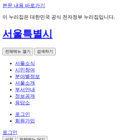
본문 내용 바로가기
이 누리집은 대한민국 공식 전자정부 누리집입니다.
서울특별시
전체메뉴 열기
검색하기
서울소식
시민참여
분야별정보
서울소개
부서안내
정보공개
응답소
로그인
회원가입
로그인
설정
전체메뉴 닫기