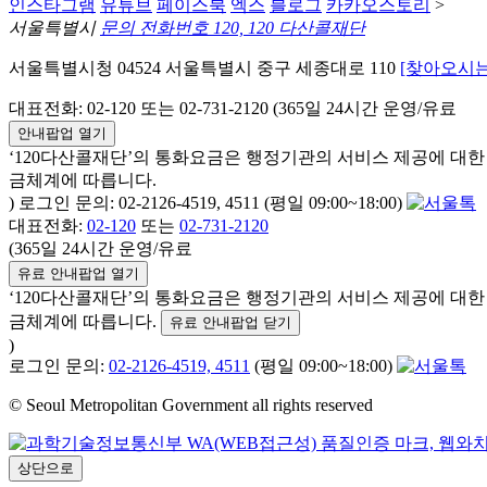
인스타그램
유튜브
페이스북
엑스
블로그
카카오스토리
>
서울특별시
문의 전화번호 120, 120 다산콜재단
서울특별시청 04524 서울특별시 중구 세종대로 110
[찾아오시는
대표전화: 02-120 또는 02-731-2120 (365일 24시간 운영/유료
안내팝업 열기
‘120다산콜재단’의 통화요금은 행정기관의 서비스 제공에 대
금체계에 따릅니다.
) 로그인 문의: 02-2126-4519, 4511 (평일 09:00~18:00)
대표전화:
02-120
또는
02-731-2120
(365일 24시간 운영/유료
유료 안내팝업 열기
‘120다산콜재단’의 통화요금은 행정기관의 서비스 제공에 대
금체계에 따릅니다.
유료 안내팝업 닫기
)
로그인 문의:
02-2126-4519, 4511
(평일 09:00~18:00)
© Seoul Metropolitan Government all rights reserved
상단으로