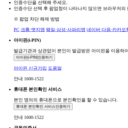
인증수단을 선택해 주세요.
인증수단 선택 후 팝업창이 나타나지 않으면 브라우저의
※ 팝업 차단 해제 방법
PC
크롬·엣지앱
웨일·삼성·사파리앱
네이버·다음·카카오
아이핀(i-PIN)
발급기관과 상관없이 본인이 발급받은
아이핀을 이용하
아이핀(i-PIN)
인증하기
아이핀 신규가입
도움말
안내 1600-1522
휴대폰 본인확인 서비스
본인 명의의 휴대폰으로
본인확인을 할 수 있습니다.
휴대폰 본인확인 서비스
인증하기
안내 1600-1522
공동인증서