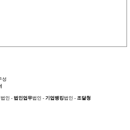
구성
서
적
법인 -
법인업무
법인 -
기업뱅킹
법인 -
조달청