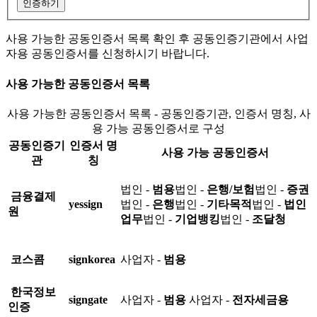
인증하기
사용 가능한 공동인증서 목록 확인 후 공동인증기관에서 사업
자용 공동인증서를 신청하시기 바랍니다.
사용 가능한 공동인증서 목록
사용 가능한 공동인증서 목록 - 공동인증기관, 인증서 명칭, 사
용 가능 공동인증서로 구성
공동인증기
인증서 명
사용 가능 공동인증서
관
칭
법인 -
범용
법인 -
은행/보험
법인 -
증권
금융결제
yessign
법인 -
은행
법인 -
기타목적
법인 -
법인
원
업무
법인 -
기업뱅킹
법인 -
조달청
코스콤
signkorea
사업자 -
범용
한국정보
signgate
사업자 -
범용
사업자 -
전자세금용
인증