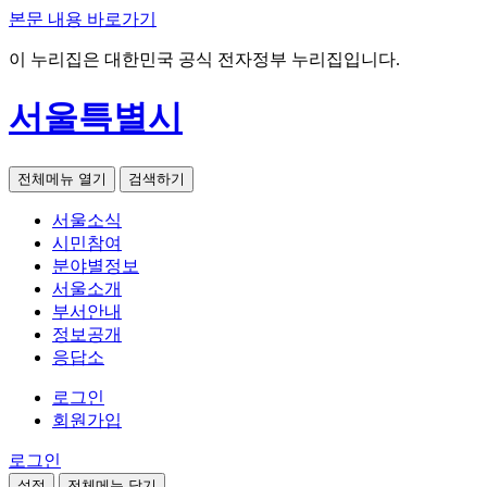
본문 내용 바로가기
이 누리집은 대한민국 공식 전자정부 누리집입니다.
서울특별시
전체메뉴 열기
검색하기
서울소식
시민참여
분야별정보
서울소개
부서안내
정보공개
응답소
로그인
회원가입
로그인
설정
전체메뉴 닫기